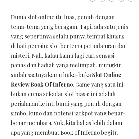
Dunia slot online itu luas, penuh dengan
tema-tema yang beragam. Tapi, ada satu jenis
yang sepertinya selalu punya tempat khusus
di hati pemain: slot bertema petualangan dan
misteri. Nah, kalau kamu lagi cari sensasi
panas dan hadiah yang melimpah, mungkin
sudah saatnya kamu buka-buka
Slot Online
Review Book Of Inferno
. Game yang satu ini
bukan cuma sekadar slot biasa; ini adalah
perjalanan ke inti bumi yang penuh dengan
simbol kuno dan potensi jackpot yang benar-
benar membara. Yuk, kita bahas lebih dalam
apa yang membuat Book of Inferno begitu