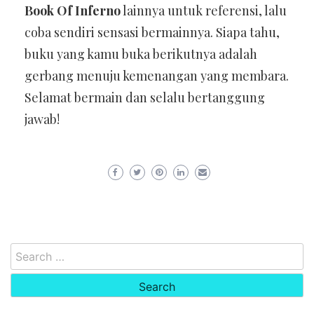
Book Of Inferno
lainnya untuk referensi, lalu
coba sendiri sensasi bermainnya. Siapa tahu,
buku yang kamu buka berikutnya adalah
gerbang menuju kemenangan yang membara.
Selamat bermain dan selalu bertanggung
jawab!
Search
for: