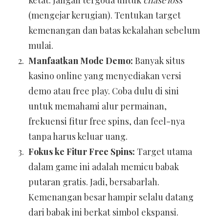
ketat. Jangan tergoda untuk
chase loss
(mengejar kerugian). Tentukan target
kemenangan dan batas kekalahan sebelum
mulai.
Manfaatkan Mode Demo:
Banyak situs
kasino online yang menyediakan versi
demo atau free play. Coba dulu di sini
untuk memahami alur permainan,
frekuensi fitur free spins, dan feel-nya
tanpa harus keluar uang.
Fokus ke Fitur Free Spins:
Target utama
dalam game ini adalah memicu babak
putaran gratis. Jadi, bersabarlah.
Kemenangan besar hampir selalu datang
dari babak ini berkat simbol ekspansi.