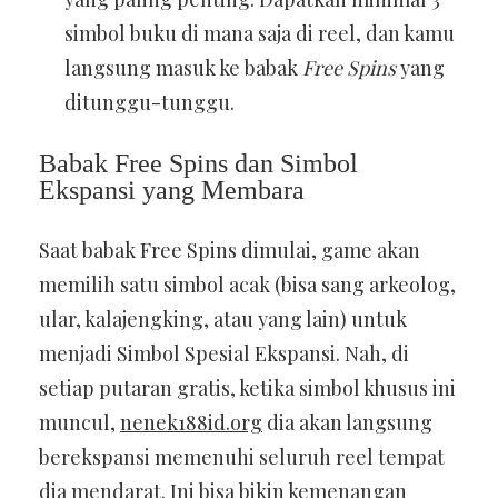
simbol buku di mana saja di reel, dan kamu
langsung masuk ke babak
Free Spins
yang
ditunggu-tunggu.
Babak Free Spins dan Simbol
Ekspansi yang Membara
Saat babak Free Spins dimulai, game akan
memilih satu simbol acak (bisa sang arkeolog,
ular, kalajengking, atau yang lain) untuk
menjadi Simbol Spesial Ekspansi. Nah, di
setiap putaran gratis, ketika simbol khusus ini
muncul,
nenek188id.org
dia akan langsung
berekspansi memenuhi seluruh reel tempat
dia mendarat. Ini bisa bikin kemenangan