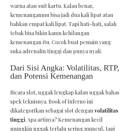
warna atau suit kartu. Kalau benar,
kemenanganmu bisa jadi dua kali lipat atau
bahkan empat kali lipat. Tapi hati-hati, salah
tebak bisa bikin kamu kehilangan
kemenangan itu. Cocok buat pemain yang
suka adrenalin tinggi dan punya nyali.
Dari Sisi Angka: Volatilitas, RTP,
dan Potensi Kemenangan
Bicara slot, nggak lengkap kalau nggak bahas
spek teknisnya. Book of Inferno ini
dikategorikan sebagai slot dengan
volatilitas
tinggi
. Apa artinya? Kemenangan kecil
mungkin nggak terlalu sering muncul, tapi