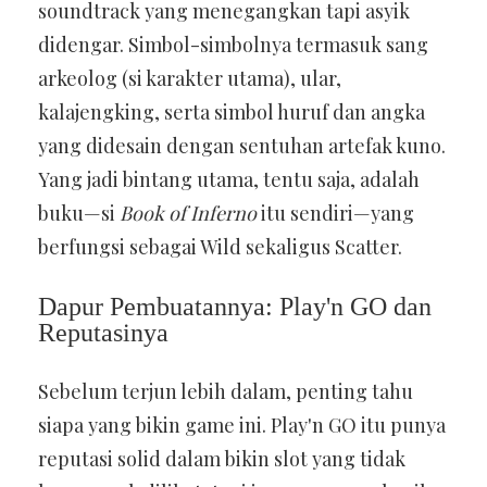
soundtrack yang menegangkan tapi asyik
didengar. Simbol-simbolnya termasuk sang
arkeolog (si karakter utama), ular,
kalajengking, serta simbol huruf dan angka
yang didesain dengan sentuhan artefak kuno.
Yang jadi bintang utama, tentu saja, adalah
buku—si
Book of Inferno
itu sendiri—yang
berfungsi sebagai Wild sekaligus Scatter.
Dapur Pembuatannya: Play'n GO dan
Reputasinya
Sebelum terjun lebih dalam, penting tahu
siapa yang bikin game ini. Play'n GO itu punya
reputasi solid dalam bikin slot yang tidak