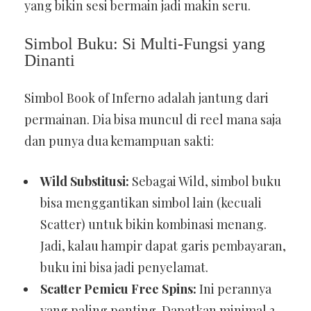
yang bikin sesi bermain jadi makin seru.
Simbol Buku: Si Multi-Fungsi yang
Dinanti
Simbol Book of Inferno adalah jantung dari
permainan. Dia bisa muncul di reel mana saja
dan punya dua kemampuan sakti:
Wild Substitusi:
Sebagai Wild, simbol buku
bisa menggantikan simbol lain (kecuali
Scatter) untuk bikin kombinasi menang.
Jadi, kalau hampir dapat garis pembayaran,
buku ini bisa jadi penyelamat.
Scatter Pemicu Free Spins:
Ini perannya
yang paling penting. Dapatkan minimal 3