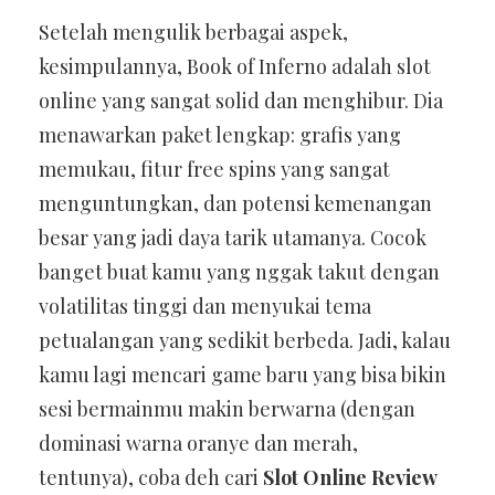
Setelah mengulik berbagai aspek,
kesimpulannya, Book of Inferno adalah slot
online yang sangat solid dan menghibur. Dia
menawarkan paket lengkap: grafis yang
memukau, fitur free spins yang sangat
menguntungkan, dan potensi kemenangan
besar yang jadi daya tarik utamanya. Cocok
banget buat kamu yang nggak takut dengan
volatilitas tinggi dan menyukai tema
petualangan yang sedikit berbeda. Jadi, kalau
kamu lagi mencari game baru yang bisa bikin
sesi bermainmu makin berwarna (dengan
dominasi warna oranye dan merah,
tentunya), coba deh cari
Slot Online Review