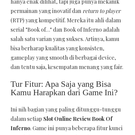
hanya enak dilihat, tapi juga punya mekanik
permainan yang inovatif dan
return to player
(RTP) yang kompetitif. Mereka itu ahli dalam
serial "Book of…" dan Book of Inferno adalah
salah satu varian yang sukses. Artinya, kamu
bisa berharap kualitas yang konsisten,
gameplay yang smooth di berbagai device,
dan tentu saja, kesempatan menang yang fair.
Tur Fitur: Apa Saja yang Bisa
Kamu Harapkan dari Game Ini?
Ini nih bagian yang paling ditunggu-tunggu
dalam setiap
Slot Online Review Book Of
Inferno
. Game ini punya beberapa fitur kunci