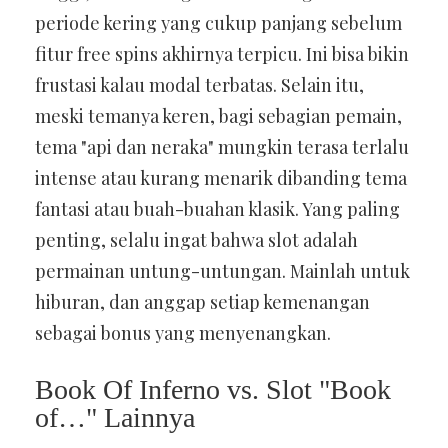
periode kering yang cukup panjang sebelum
fitur free spins akhirnya terpicu. Ini bisa bikin
frustasi kalau modal terbatas. Selain itu,
meski temanya keren, bagi sebagian pemain,
tema "api dan neraka" mungkin terasa terlalu
intense atau kurang menarik dibanding tema
fantasi atau buah-buahan klasik. Yang paling
penting, selalu ingat bahwa slot adalah
permainan untung-untungan. Mainlah untuk
hiburan, dan anggap setiap kemenangan
sebagai bonus yang menyenangkan.
Book Of Inferno vs. Slot "Book
of…" Lainnya