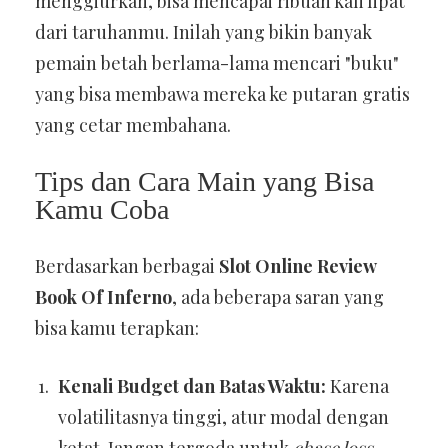
menggiurkan, bisa mencapai ribuan kali lipat
dari taruhanmu. Inilah yang bikin banyak
pemain betah berlama-lama mencari "buku"
yang bisa membawa mereka ke putaran gratis
yang cetar membahana.
Tips dan Cara Main yang Bisa
Kamu Coba
Berdasarkan berbagai
Slot Online Review
Book Of Inferno
, ada beberapa saran yang
bisa kamu terapkan:
Kenali Budget dan Batas Waktu:
Karena
volatilitasnya tinggi, atur modal dengan