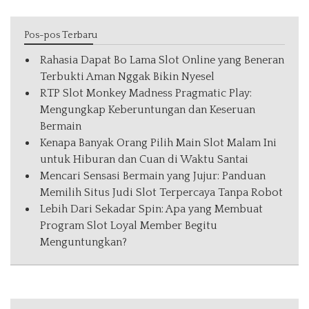
Pos-pos Terbaru
Rahasia Dapat Bo Lama Slot Online yang Beneran
Terbukti Aman Nggak Bikin Nyesel
RTP Slot Monkey Madness Pragmatic Play:
Mengungkap Keberuntungan dan Keseruan
Bermain
Kenapa Banyak Orang Pilih Main Slot Malam Ini
untuk Hiburan dan Cuan di Waktu Santai
Mencari Sensasi Bermain yang Jujur: Panduan
Memilih Situs Judi Slot Terpercaya Tanpa Robot
Lebih Dari Sekadar Spin: Apa yang Membuat
Program Slot Loyal Member Begitu
Menguntungkan?