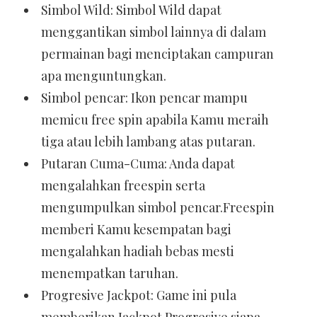
Simbol Wild: Simbol Wild dapat
menggantikan simbol lainnya di dalam
permainan bagi menciptakan campuran
apa menguntungkan.
Simbol pencar: Ikon pencar mampu
memicu free spin apabila Kamu meraih
tiga atau lebih lambang atas putaran.
Putaran Cuma-Cuma: Anda dapat
mengalahkan freespin serta
mengumpulkan simbol pencar.Freespin
memberi Kamu kesempatan bagi
mengalahkan hadiah bebas mesti
menempatkan taruhan.
Progresive Jackpot: Game ini pula