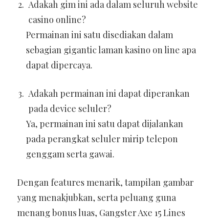
Adakah gim ini ada dalam seluruh website
casino online?
Permainan ini satu disediakan dalam
sebagian gigantic laman kasino on line apa
dapat dipercaya.
Adakah permainan ini dapat diperankan
pada device seluler?
Ya, permainan ini satu dapat dijalankan
pada perangkat seluler mirip telepon
genggam serta gawai.
Dengan features menarik, tampilan gambar
yang menakjubkan, serta peluang guna
menang bonus luas, Gangster Axe 15 Lines