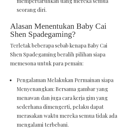
mempertaruhkan uang mereka semua
seorang diri.
Alasan Menentukan Baby Cai
Shen Spadegaming?
Terletak beberapa sebab kenapa Baby Cai
Shen Spadegaming beralih pilihan siapa
memesona untuk para pemain:
Pengalaman Melakukan Permainan siapa
Menyenangkan: Bersama gambar yang
menawan dan juga cara kerja gim yang
sederhana dimengerti, pelaku dapat
merasakan waktu mereka semua tidak ada
mengalami terbebani.