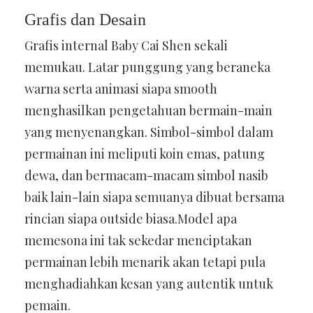
Grafis dan Desain
Grafis internal Baby Cai Shen sekali
memukau. Latar punggung yang beraneka
warna serta animasi siapa smooth
menghasilkan pengetahuan bermain-main
yang menyenangkan. Simbol-simbol dalam
permainan ini meliputi koin emas, patung
dewa, dan bermacam-macam simbol nasib
baik lain-lain siapa semuanya dibuat bersama
rincian siapa outside biasa.Model apa
memesona ini tak sekedar menciptakan
permainan lebih menarik akan tetapi pula
menghadiahkan kesan yang autentik untuk
pemain.