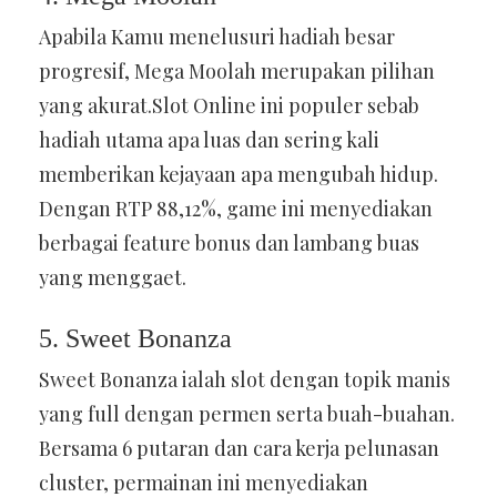
Apabila Kamu menelusuri hadiah besar
progresif, Mega Moolah merupakan pilihan
yang akurat.Slot Online ini populer sebab
hadiah utama apa luas dan sering kali
memberikan kejayaan apa mengubah hidup.
Dengan RTP 88,12%, game ini menyediakan
berbagai feature bonus dan lambang buas
yang menggaet.
5. Sweet Bonanza
Sweet Bonanza ialah slot dengan topik manis
yang full dengan permen serta buah-buahan.
Bersama 6 putaran dan cara kerja pelunasan
cluster, permainan ini menyediakan