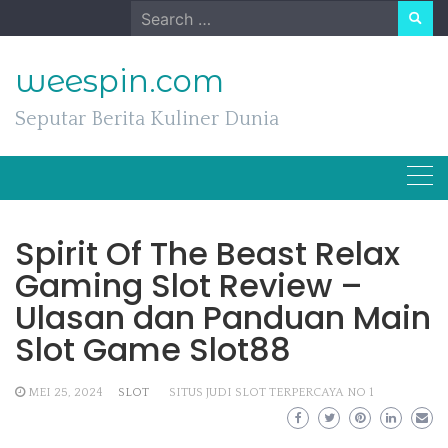
Skip
Search
to
for:
content
weespin.com
Seputar Berita Kuliner Dunia
Spirit Of The Beast Relax
Gaming Slot Review –
Ulasan dan Panduan Main
Slot Game Slot88
MEI 25, 2024
SLOT
SITUS JUDI SLOT TERPERCAYA NO 1