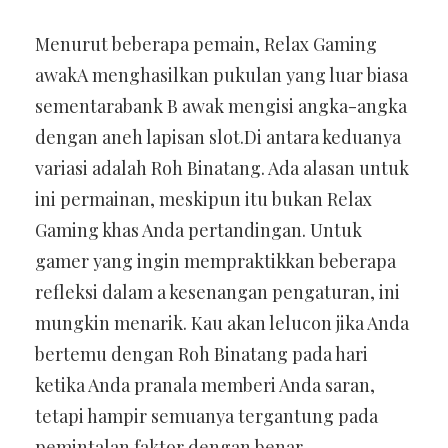
Menurut beberapa pemain, Relax Gaming
awakA menghasilkan pukulan yang luar biasa
sementarabank B awak mengisi angka-angka
dengan aneh lapisan slot.Di antara keduanya
variasi adalah Roh Binatang. Ada alasan untuk
ini permainan, meskipun itu bukan Relax
Gaming khas Anda pertandingan. Untuk
gamer yang ingin mempraktikkan beberapa
refleksi dalam a kesenangan pengaturan, ini
mungkin menarik. Kau akan lelucon jika Anda
bertemu dengan Roh Binatang pada hari
ketika Anda pranala memberi Anda saran,
tetapi hampir semuanya tergantung pada
pemintalan faktor dengan benar.