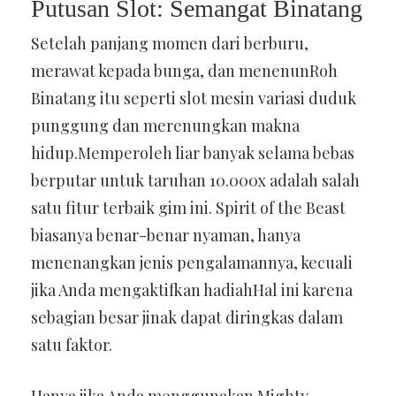
Putusan Slot: Semangat Binatang
Setelah panjang momen dari berburu,
merawat kepada bunga, dan menenunRoh
Binatang itu seperti slot mesin variasi duduk
punggung dan merenungkan makna
hidup.Memperoleh liar banyak selama bebas
berputar untuk taruhan 10.000x adalah salah
satu fitur terbaik gim ini. Spirit of the Beast
biasanya benar-benar nyaman, hanya
menenangkan jenis pengalamannya, kecuali
jika Anda mengaktifkan hadiahHal ini karena
sebagian besar jinak dapat diringkas dalam
satu faktor.