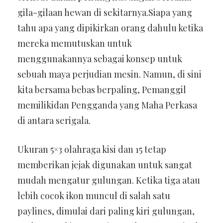
gila-gilaan hewan di sekitarnya.Siapa yang
tahu apa yang dipikirkan orang dahulu ketika
mereka memutuskan untuk
menggunakannya sebagai konsep untuk
sebuah maya perjudian mesin. Namun, di sini
kita bersama bebas berpaling, Pemanggil
memilikidan Pengganda yang Maha Perkasa
di antara serigala.
Ukuran 5×3 olahraga kisi dan 15 tetap
memberikan jejak digunakan untuk sangat
mudah mengatur gulungan. Ketika tiga atau
lebih cocok ikon muncul di salah satu
paylines, dimulai dari paling kiri gulungan,