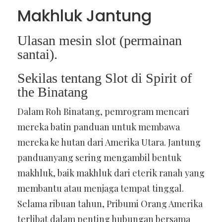
Makhluk Jantung
Ulasan mesin slot (permainan
santai).
Sekilas tentang Slot di Spirit of
the Binatang
Dalam Roh Binatang, pemrogram mencari
mereka batin panduan untuk membawa
mereka ke hutan dari Amerika Utara. Jantung
panduanyang sering mengambil bentuk
makhluk, baik makhluk dari eterik ranah yang
membantu atau menjaga tempat tinggal.
Selama ribuan tahun, Pribumi Orang Amerika
terlibat dalam penting hubungan bersama