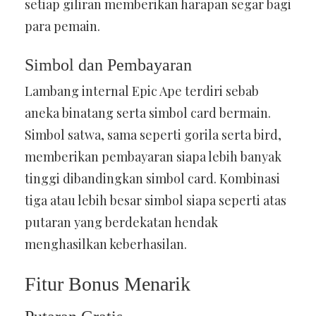
setiap giliran memberikan harapan segar bagi
para pemain.
Simbol dan Pembayaran
Lambang internal Epic Ape terdiri sebab
aneka binatang serta simbol card bermain.
Simbol satwa, sama seperti gorila serta bird,
memberikan pembayaran siapa lebih banyak
tinggi dibandingkan simbol card. Kombinasi
tiga atau lebih besar simbol siapa seperti atas
putaran yang berdekatan hendak
menghasilkan keberhasilan.
Fitur Bonus Menarik