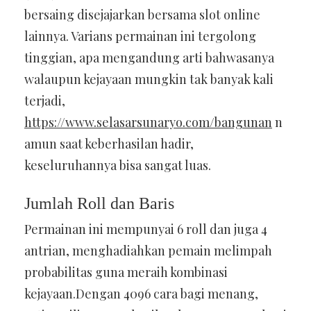
bersaing disejajarkan bersama slot online
lainnya. Varians permainan ini tergolong
tinggian, apa mengandung arti bahwasanya
walaupun kejayaan mungkin tak banyak kali
terjadi,
https://www.selasarsunaryo.com/bangunan
n
amun saat keberhasilan hadir,
keseluruhannya bisa sangat luas.
Jumlah Roll dan Baris
Permainan ini mempunyai 6 roll dan juga 4
antrian, menghadiahkan pemain melimpah
probabilitas guna meraih kombinasi
kejayaan.Dengan 4096 cara bagi menang,