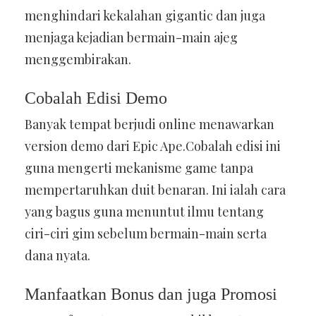
menghindari kekalahan gigantic dan juga
menjaga kejadian bermain-main ajeg
menggembirakan.
Cobalah Edisi Demo
Banyak tempat berjudi online menawarkan
version demo dari Epic Ape.Cobalah edisi ini
guna mengerti mekanisme game tanpa
mempertaruhkan duit benaran. Ini ialah cara
yang bagus guna menuntut ilmu tentang
ciri-ciri gim sebelum bermain-main serta
dana nyata.
Manfaatkan Bonus dan juga Promosi