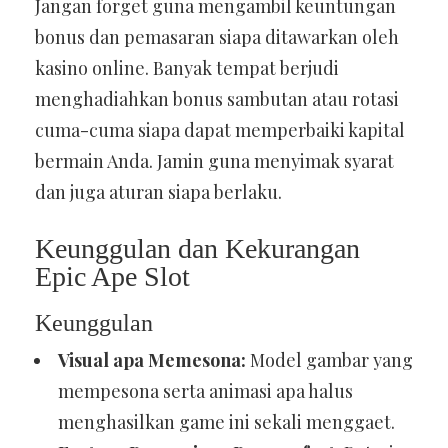
Jangan forget guna mengambil keuntungan
bonus dan pemasaran siapa ditawarkan oleh
kasino online. Banyak tempat berjudi
menghadiahkan bonus sambutan atau rotasi
cuma-cuma siapa dapat memperbaiki kapital
bermain Anda. Jamin guna menyimak syarat
dan juga aturan siapa berlaku.
Keunggulan dan Kekurangan
Epic Ape Slot
Keunggulan
Visual apa Memesona:
Model gambar yang
mempesona serta animasi apa halus
menghasilkan game ini sekali menggaet.