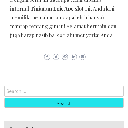
internal
Tinjauan Epic Ape slot
ini, Anda kini
memiliki pemahaman siapa lebih banyak
mantap tentang gim ini.Selamat bermain dan
juga harap nasib baik selalu menyertai Anda!
Search
for: