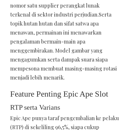
nomor satu supplier perangkat lunak
terkenal di sektor industri perjudian.Serta
topik hutan hutan dan sifat satwa apa
menawan, permainan ini menawarkan
pengalaman bermain-main apa
menggembirakan. Model gambar yang
mengagumkan serta dampak suara siapa
mempesona membuat masing-masing rotasi
menjadi lebih menarik.
Feature Penting Epic Ape Slot
RTP serta Varians
Epic Ape punya taraf pengembalian ke pelaku
(RTP) di sekeliling 96,5%, siapa cukup