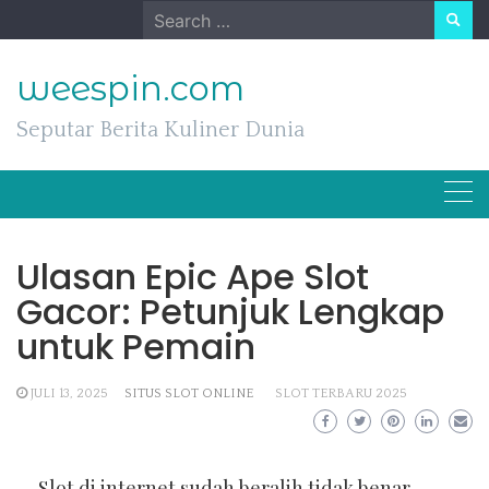
Skip
Search
to
for:
content
weespin.com
Seputar Berita Kuliner Dunia
Ulasan Epic Ape Slot
Gacor: Petunjuk Lengkap
untuk Pemain
JULI 13, 2025
SITUS SLOT ONLINE
SLOT TERBARU 2025
Slot di internet sudah beralih tidak benar