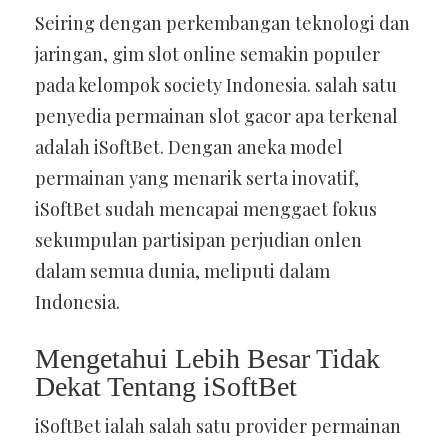
Seiring dengan perkembangan teknologi dan
jaringan, gim slot online semakin populer
pada kelompok society Indonesia. salah satu
penyedia permainan slot gacor apa terkenal
adalah iSoftBet. Dengan aneka model
permainan yang menarik serta inovatif,
iSoftBet sudah mencapai menggaet fokus
sekumpulan partisipan perjudian onlen
dalam semua dunia, meliputi dalam
Indonesia.
Mengetahui Lebih Besar Tidak
Dekat Tentang iSoftBet
iSoftBet ialah salah satu provider permainan