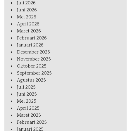
Juli 2026
Juni 2026
Mei 2026
April 2026
Maret 2026
Februari 2026
Januari 2026
Desember 2025
November 2025
Oktober 2025
September 2025
Agustus 2025
Juli 2025
Juni 2025
Mei 2025
April 2025
Maret 2025
Februari 2025
Januari 2025