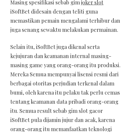
Masing spesifikasi sebab gim
joker slot
iSoftBet didesain dengan teliti guna
memastikan pemain mengalami terhibur dan
juga senang sewaktu melakukan permainan.
Selain itu, iSoftBet juga dikenal serta
kejujuran dan keamanan internal masing-
masing game yang orang-orang itu produksi.
Mereka Semua mempunyai lisensi resmi dari
berbagai otoritas perjudian terkenal dalam
bumi, oleh karena itu pelaku tak perlu cemas
tentang keamanan data pribadi orang-orang
itu. Semua result sebab gim slot gacor
iSoftBet pula dijamin jujur dan acak, karena
orang-orang itu memanfaatkan teknologi