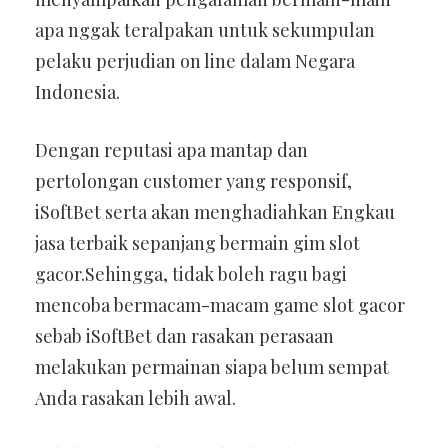
apa nggak teralpakan untuk sekumpulan
pelaku perjudian on line dalam Negara
Indonesia.
Dengan reputasi apa mantap dan
pertolongan customer yang responsif,
iSoftBet serta akan menghadiahkan Engkau
jasa terbaik sepanjang bermain gim slot
gacor.Sehingga, tidak boleh ragu bagi
mencoba bermacam-macam game slot gacor
sebab iSoftBet dan rasakan perasaan
melakukan permainan siapa belum sempat
Anda rasakan lebih awal.