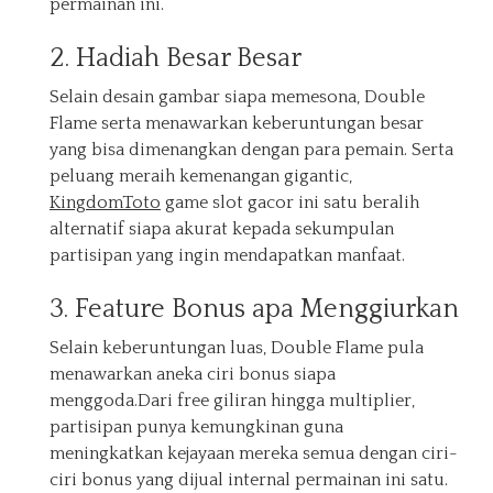
permainan ini.
2. Hadiah Besar Besar
Selain desain gambar siapa memesona, Double
Flame serta menawarkan keberuntungan besar
yang bisa dimenangkan dengan para pemain. Serta
peluang meraih kemenangan gigantic,
KingdomToto
game slot gacor ini satu beralih
alternatif siapa akurat kepada sekumpulan
partisipan yang ingin mendapatkan manfaat.
3. Feature Bonus apa Menggiurkan
Selain keberuntungan luas, Double Flame pula
menawarkan aneka ciri bonus siapa
menggoda.Dari free giliran hingga multiplier,
partisipan punya kemungkinan guna
meningkatkan kejayaan mereka semua dengan ciri-
ciri bonus yang dijual internal permainan ini satu.