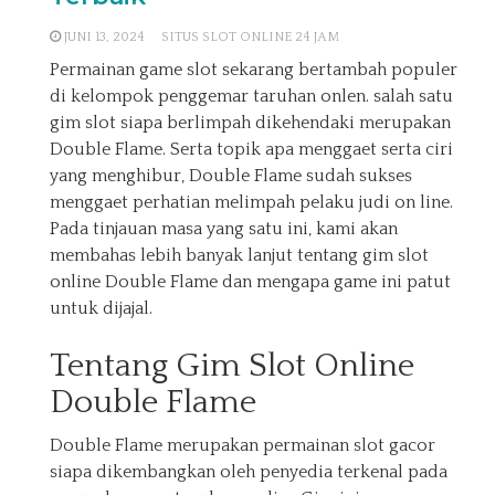
JUNI 13, 2024
SITUS SLOT ONLINE 24 JAM
Permainan game slot sekarang bertambah populer
di kelompok penggemar taruhan onlen. salah satu
gim slot siapa berlimpah dikehendaki merupakan
Double Flame. Serta topik apa menggaet serta ciri
yang menghibur, Double Flame sudah sukses
menggaet perhatian melimpah pelaku judi on line.
Pada tinjauan masa yang satu ini, kami akan
membahas lebih banyak lanjut tentang gim slot
online Double Flame dan mengapa game ini patut
untuk dijajal.
Tentang Gim Slot Online
Double Flame
Double Flame merupakan permainan slot gacor
siapa dikembangkan oleh penyedia terkenal pada