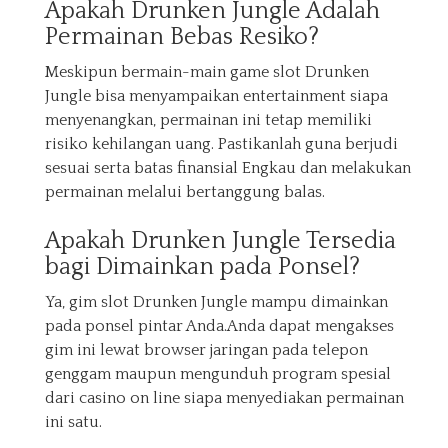
Apakah Drunken Jungle Adalah
Permainan Bebas Resiko?
Meskipun bermain-main game slot Drunken
Jungle bisa menyampaikan entertainment siapa
menyenangkan, permainan ini tetap memiliki
risiko kehilangan uang. Pastikanlah guna berjudi
sesuai serta batas finansial Engkau dan melakukan
permainan melalui bertanggung balas.
Apakah Drunken Jungle Tersedia
bagi Dimainkan pada Ponsel?
Ya, gim slot Drunken Jungle mampu dimainkan
pada ponsel pintar Anda.Anda dapat mengakses
gim ini lewat browser jaringan pada telepon
genggam maupun mengunduh program spesial
dari casino on line siapa menyediakan permainan
ini satu.