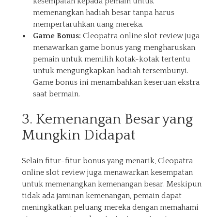
kesempatan kepada pemain untuk
memenangkan hadiah besar tanpa harus
mempertaruhkan uang mereka.
Game Bonus:
Cleopatra online slot review juga
menawarkan game bonus yang mengharuskan
pemain untuk memilih kotak-kotak tertentu
untuk mengungkapkan hadiah tersembunyi.
Game bonus ini menambahkan keseruan ekstra
saat bermain.
3. Kemenangan Besar yang
Mungkin Didapat
Selain fitur-fitur bonus yang menarik, Cleopatra
online slot review juga menawarkan kesempatan
untuk memenangkan kemenangan besar. Meskipun
tidak ada jaminan kemenangan, pemain dapat
meningkatkan peluang mereka dengan memahami