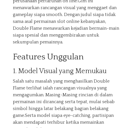
perusahaan pertaruhan on line.Gim ini
menawarkan rancangan visual yang menggaet dan
gameplay siapa smooth. Dengan judul siapa tidak
sama asal permainan slot online kebanyakan,
Double Flame menawarkan kejadian bermain-main
siapa spesial dan menggembirakan untuk
sekumpulan pemainnya.
Features Unggulan
1. Model Visual yang Memukau
Salah satu masalah yang menghasilkan Double
Flame terlihat ialah rancangan visualnya yang
mengagumkan. Masing-Masing rincian di dalam
permainan ini dirancang serta tepat, mulai sebab
simbol hingga latar belakang bagian belakang
game.Serta model siapa eye-catching, partisipan
akan mendapati terhibur ketika memainkan