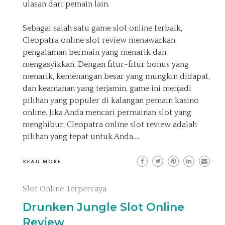
ulasan dari pemain lain.
Sebagai salah satu game slot online terbaik,
Cleopatra online slot review menawarkan
pengalaman bermain yang menarik dan
mengasyikkan. Dengan fitur-fitur bonus yang
menarik, kemenangan besar yang mungkin didapat,
dan keamanan yang terjamin, game ini menjadi
pilihan yang populer di kalangan pemain kasino
online. Jika Anda mencari permainan slot yang
menghibur, Cleopatra online slot review adalah
pilihan yang tepat untuk Anda.…
READ MORE
Slot Online Terpercaya
Drunken Jungle Slot Online
Review