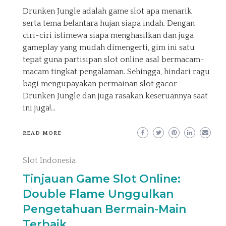
Drunken Jungle adalah game slot apa menarik
serta tema belantara hujan siapa indah. Dengan
ciri-ciri istimewa siapa menghasilkan dan juga
gameplay yang mudah dimengerti, gim ini satu
tepat guna partisipan slot online asal bermacam-
macam tingkat pengalaman. Sehingga, hindari ragu
bagi mengupayakan permainan slot gacor
Drunken Jungle dan juga rasakan keseruannya saat
ini juga!…
READ MORE
Slot Indonesia
Tinjauan Game Slot Online:
Double Flame Unggulkan
Pengetahuan Bermain-Main
Terbaik