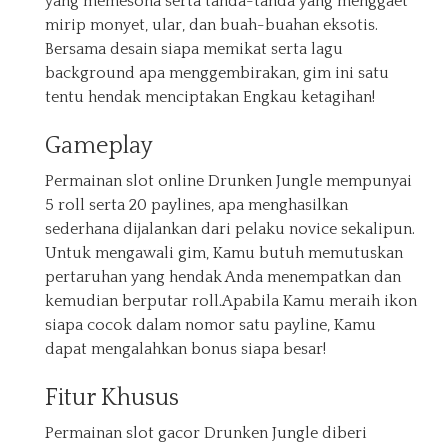
yang memesona serta tanda-tanda yang menggaet
mirip monyet, ular, dan buah-buahan eksotis.
Bersama desain siapa memikat serta lagu
background apa menggembirakan, gim ini satu
tentu hendak menciptakan Engkau ketagihan!
Gameplay
Permainan slot online Drunken Jungle mempunyai
5 roll serta 20 paylines, apa menghasilkan
sederhana dijalankan dari pelaku novice sekalipun.
Untuk mengawali gim, Kamu butuh memutuskan
pertaruhan yang hendak Anda menempatkan dan
kemudian berputar roll.Apabila Kamu meraih ikon
siapa cocok dalam nomor satu payline, Kamu
dapat mengalahkan bonus siapa besar!
Fitur Khusus
Permainan slot gacor Drunken Jungle diberi