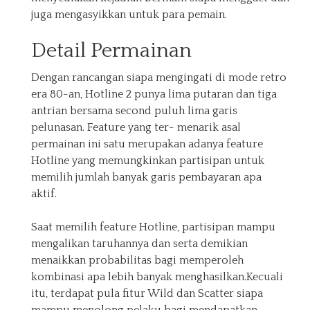
juga mengasyikkan untuk para pemain.
Detail Permainan
Dengan rancangan siapa mengingati di mode retro
era 80-an, Hotline 2 punya lima putaran dan tiga
antrian bersama second puluh lima garis
pelunasan. Feature yang ter- menarik asal
permainan ini satu merupakan adanya feature
Hotline yang memungkinkan partisipan untuk
memilih jumlah banyak garis pembayaran apa
aktif.
Saat memilih feature Hotline, partisipan mampu
mengalikan taruhannya dan serta demikian
menaikkan probabilitas bagi memperoleh
kombinasi apa lebih banyak menghasilkan.Kecuali
itu, terdapat pula fitur Wild dan Scatter siapa