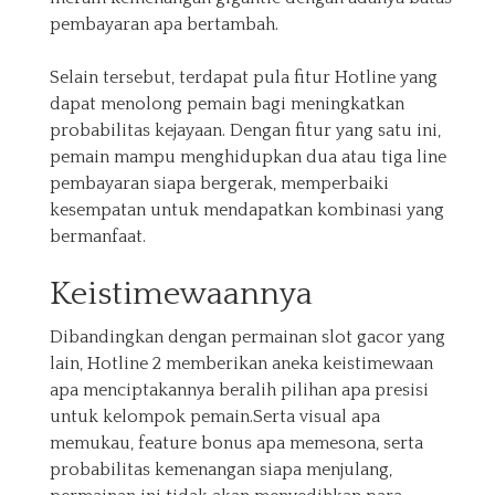
pembayaran apa bertambah.
Selain tersebut, terdapat pula fitur Hotline yang
dapat menolong pemain bagi meningkatkan
probabilitas kejayaan. Dengan fitur yang satu ini,
pemain mampu menghidupkan dua atau tiga line
pembayaran siapa bergerak, memperbaiki
kesempatan untuk mendapatkan kombinasi yang
bermanfaat.
Keistimewaannya
Dibandingkan dengan permainan slot gacor yang
lain, Hotline 2 memberikan aneka keistimewaan
apa menciptakannya beralih pilihan apa presisi
untuk kelompok pemain.Serta visual apa
memukau, feature bonus apa memesona, serta
probabilitas kemenangan siapa menjulang,