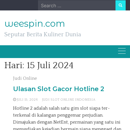
Skip
Search
to
for:
content
weespin.com
Seputar Berita Kuliner Dunia
Hari:
15 Juli 2024
Judi Online
Ulasan Slot Gacor Hotline 2
JULI 15, 2024
JUDI SLOT ONLINE INDONESIA
Hotline 2 adalah salah satu gim slot siapa ter-
terkenal di kalangan penggemar perjudian.
Dimajukan dengan NetEnt, permainan yang satu ini
menyediakan kejadian bermain siapa menggaet dan