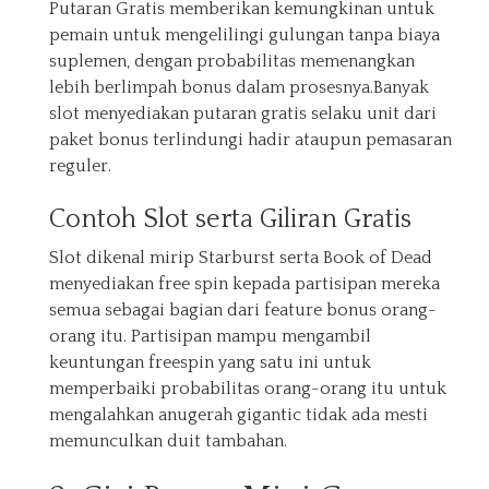
Putaran Gratis memberikan kemungkinan untuk
pemain untuk mengelilingi gulungan tanpa biaya
suplemen, dengan probabilitas memenangkan
lebih berlimpah bonus dalam prosesnya.Banyak
slot menyediakan putaran gratis selaku unit dari
paket bonus terlindungi hadir ataupun pemasaran
reguler.
Contoh Slot serta Giliran Gratis
Slot dikenal mirip Starburst serta Book of Dead
menyediakan free spin kepada partisipan mereka
semua sebagai bagian dari feature bonus orang-
orang itu. Partisipan mampu mengambil
keuntungan freespin yang satu ini untuk
memperbaiki probabilitas orang-orang itu untuk
mengalahkan anugerah gigantic tidak ada mesti
memunculkan duit tambahan.