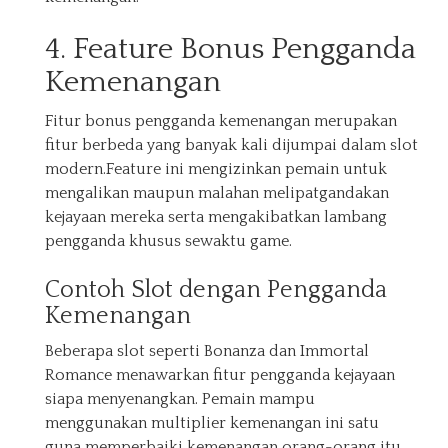
4. Feature Bonus Pengganda
Kemenangan
Fitur bonus pengganda kemenangan merupakan
fitur berbeda yang banyak kali dijumpai dalam slot
modern.Feature ini mengizinkan pemain untuk
mengalikan maupun malahan melipatgandakan
kejayaan mereka serta mengakibatkan lambang
pengganda khusus sewaktu game.
Contoh Slot dengan Pengganda
Kemenangan
Beberapa slot seperti Bonanza dan Immortal
Romance menawarkan fitur pengganda kejayaan
siapa menyenangkan. Pemain mampu
menggunakan multiplier kemenangan ini satu
guna memperbaiki kemenangan orang-orang itu