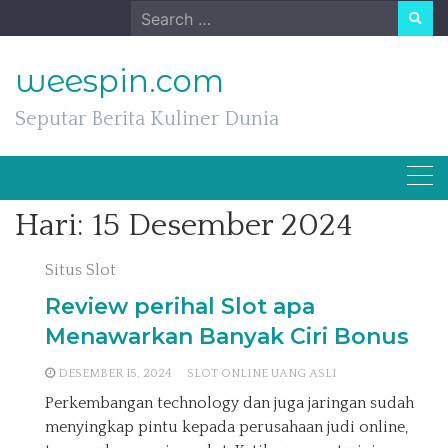
Skip
Search
to
for:
content
weespin.com
Seputar Berita Kuliner Dunia
Hari:
15 Desember 2024
Situs Slot
Review perihal Slot apa
Menawarkan Banyak Ciri Bonus
DESEMBER 15, 2024
SLOT ONLINE UANG ASLI
Perkembangan technology dan juga jaringan sudah
menyingkap pintu kepada perusahaan judi online,