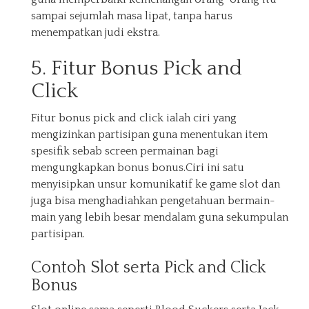
sampai sejumlah masa lipat, tanpa harus
menempatkan judi ekstra.
5. Fitur Bonus Pick and
Click
Fitur bonus pick and click ialah ciri yang
mengizinkan partisipan guna menentukan item
spesifik sebab screen permainan bagi
mengungkapkan bonus bonus.Ciri ini satu
menyisipkan unsur komunikatif ke game slot dan
juga bisa menghadiahkan pengetahuan bermain-
main yang lebih besar mendalam guna sekumpulan
partisipan.
Contoh Slot serta Pick and Click
Bonus