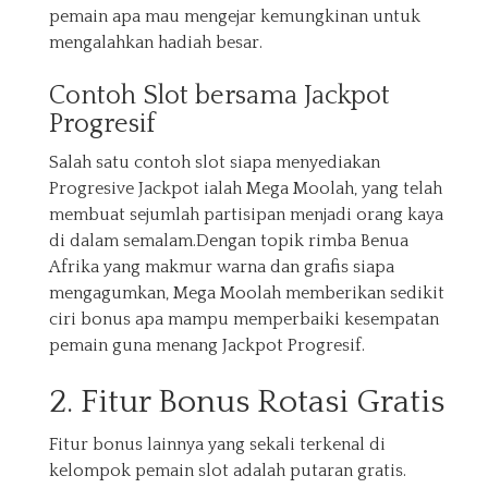
pemain apa mau mengejar kemungkinan untuk
mengalahkan hadiah besar.
Contoh Slot bersama Jackpot
Progresif
Salah satu contoh slot siapa menyediakan
Progresive Jackpot ialah Mega Moolah, yang telah
membuat sejumlah partisipan menjadi orang kaya
di dalam semalam.Dengan topik rimba Benua
Afrika yang makmur warna dan grafis siapa
mengagumkan, Mega Moolah memberikan sedikit
ciri bonus apa mampu memperbaiki kesempatan
pemain guna menang Jackpot Progresif.
2. Fitur Bonus Rotasi Gratis
Fitur bonus lainnya yang sekali terkenal di
kelompok pemain slot adalah putaran gratis.