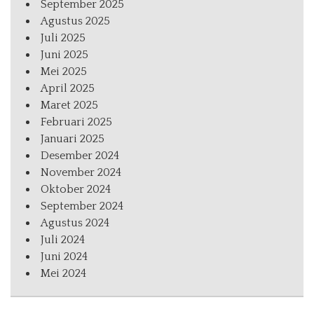
September 2025
Agustus 2025
Juli 2025
Juni 2025
Mei 2025
April 2025
Maret 2025
Februari 2025
Januari 2025
Desember 2024
November 2024
Oktober 2024
September 2024
Agustus 2024
Juli 2024
Juni 2024
Mei 2024