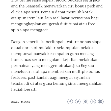
Slot online sama seperti Blood Suckers serta Jack
and the Beanstalk menawarkan ciri bonus pick and
click siapa seru. Pemain dapat memilih kotak
ataupun item lain-lain asal layar permainan bagi
mengungkapkan anugerah duit tunai atau free
spin siapa menggaet.
Dengan seperti itu berlimpah feature bonus siapa
dijual dari slot mutakhir, sekumpulan pelaku
mempunyai banyak kesempatan guna menang
bonus luas serta mengalami kejadian melakukan
permainan yang menggembirakan.Jika Engkau
menelusuri slot apa memberikan multiple bonus
features, pastikanlah bagi menguji sejumlah
teladan di di atas guna kemungkinan mengalahkan
hadiah besar!…
READ MORE