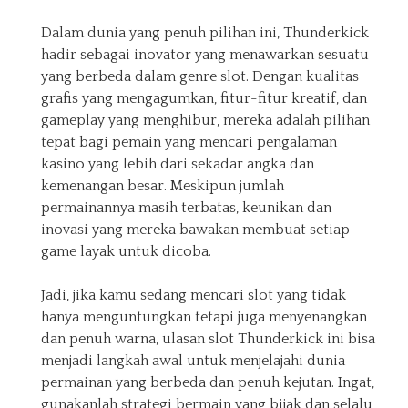
Dalam dunia yang penuh pilihan ini, Thunderkick
hadir sebagai inovator yang menawarkan sesuatu
yang berbeda dalam genre slot. Dengan kualitas
grafis yang mengagumkan, fitur-fitur kreatif, dan
gameplay yang menghibur, mereka adalah pilihan
tepat bagi pemain yang mencari pengalaman
kasino yang lebih dari sekadar angka dan
kemenangan besar. Meskipun jumlah
permainannya masih terbatas, keunikan dan
inovasi yang mereka bawakan membuat setiap
game layak untuk dicoba.
Jadi, jika kamu sedang mencari slot yang tidak
hanya menguntungkan tetapi juga menyenangkan
dan penuh warna, ulasan slot Thunderkick ini bisa
menjadi langkah awal untuk menjelajahi dunia
permainan yang berbeda dan penuh kejutan. Ingat,
gunakanlah strategi bermain yang bijak dan selalu