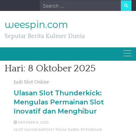
Skip
Search
to
for:
content
weespin.com
Seputar Berita Kuliner Dunia
Hari:
8 Oktober 2025
Judi Slot Online
Ulasan Slot Thunderkick:
Mengulas Permainan Slot
Inovatif dan Menghibur
OKTOBER 8, 2025
SLOT GACOR DEPOSIT PULSA TANPA POTONGAN