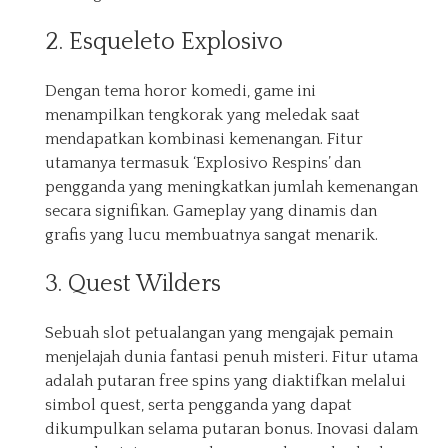
2. Esqueleto Explosivo
Dengan tema horor komedi, game ini
menampilkan tengkorak yang meledak saat
mendapatkan kombinasi kemenangan. Fitur
utamanya termasuk ‘Explosivo Respins’ dan
pengganda yang meningkatkan jumlah kemenangan
secara signifikan. Gameplay yang dinamis dan
grafis yang lucu membuatnya sangat menarik.
3. Quest Wilders
Sebuah slot petualangan yang mengajak pemain
menjelajah dunia fantasi penuh misteri. Fitur utama
adalah putaran free spins yang diaktifkan melalui
simbol quest, serta pengganda yang dapat
dikumpulkan selama putaran bonus. Inovasi dalam