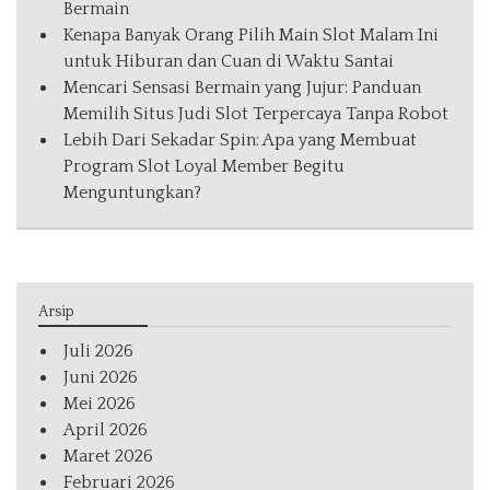
Bermain
Kenapa Banyak Orang Pilih Main Slot Malam Ini
untuk Hiburan dan Cuan di Waktu Santai
Mencari Sensasi Bermain yang Jujur: Panduan
Memilih Situs Judi Slot Terpercaya Tanpa Robot
Lebih Dari Sekadar Spin: Apa yang Membuat
Program Slot Loyal Member Begitu
Menguntungkan?
Arsip
Juli 2026
Juni 2026
Mei 2026
April 2026
Maret 2026
Februari 2026