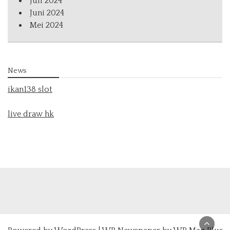
Juli 2024
Juni 2024
Mei 2024
News
ikan138 slot
live draw hk