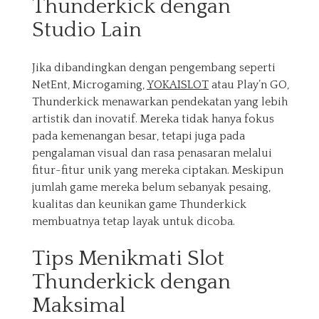
Thunderkick dengan
Studio Lain
Jika dibandingkan dengan pengembang seperti
NetEnt, Microgaming,
YOKAISLOT
atau Play’n GO,
Thunderkick menawarkan pendekatan yang lebih
artistik dan inovatif. Mereka tidak hanya fokus
pada kemenangan besar, tetapi juga pada
pengalaman visual dan rasa penasaran melalui
fitur-fitur unik yang mereka ciptakan. Meskipun
jumlah game mereka belum sebanyak pesaing,
kualitas dan keunikan game Thunderkick
membuatnya tetap layak untuk dicoba.
Tips Menikmati Slot
Thunderkick dengan
Maksimal