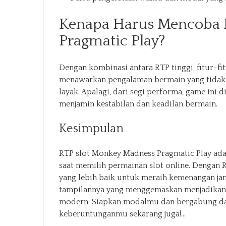
Kenapa Harus Mencoba 
Pragmatic Play?
Dengan kombinasi antara RTP tinggi, fitur-f
menawarkan pengalaman bermain yang tidak 
layak. Apalagi, dari segi performa, game ini
menjamin kestabilan dan keadilan bermain.
Kesimpulan
RTP slot Monkey Madness Pragmatic Play adal
saat memilih permainan slot online. Dengan 
yang lebih baik untuk meraih kemenangan jang
tampilannya yang menggemaskan menjadikan g
modern. Siapkan modalmu dan bergabung da
keberuntunganmu sekarang juga!…