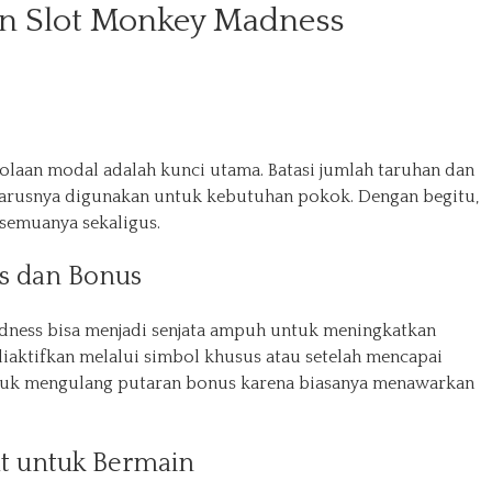
in Slot Monkey Madness
lolaan modal adalah kunci utama. Batasi jumlah taruhan dan
harusnya digunakan untuk kebutuhan pokok. Dengan begitu,
semuanya sekaligus.
s dan Bonus
dness bisa menjadi senjata ampuh untuk meningkatkan
 diaktifkan melalui simbol khusus atau setelah mencapai
ntuk mengulang putaran bonus karena biasanya menawarkan
t untuk Bermain