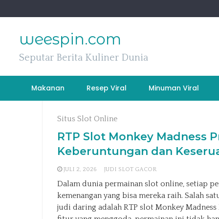
Skip
to
content
weespin.com
Seputar Berita Kuliner Dunia
Makanan
Resep Viral
Minuman Viral
Situs Slot Online
RTP Slot Monkey Madness P
Keberuntungan dan Keseru
JULI 2, 2026
JUDI SLOT GACOR
Dalam dunia permainan slot online, setiap p
kemenangan yang bisa mereka raih. Salah sat
judi daring adalah RTP slot Monkey Madness