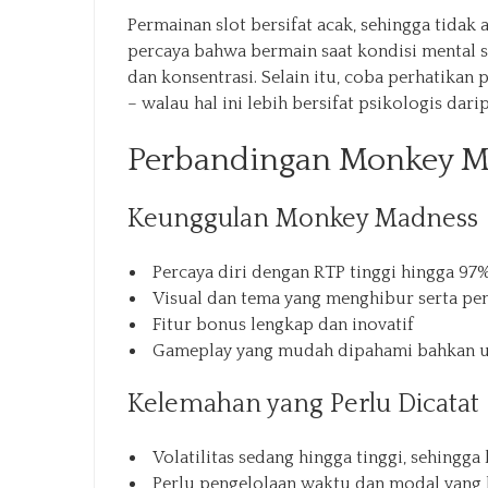
Permainan slot bersifat acak, sehingga tida
percaya bahwa bermain saat kondisi mental s
dan konsentrasi. Selain itu, coba perhatika
– walau hal ini lebih bersifat psikologis dari
Perbandingan Monkey Ma
Keunggulan Monkey Madness
Percaya diri dengan RTP tinggi hingga 97
Visual dan tema yang menghibur serta pe
Fitur bonus lengkap dan inovatif
Gameplay yang mudah dipahami bahkan 
Kelemahan yang Perlu Dicatat
Volatilitas sedang hingga tinggi, sehingg
Perlu pengelolaan waktu dan modal yang 