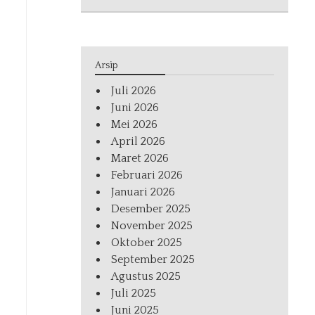
Arsip
Juli 2026
Juni 2026
Mei 2026
April 2026
Maret 2026
Februari 2026
Januari 2026
Desember 2025
November 2025
Oktober 2025
September 2025
Agustus 2025
Juli 2025
Juni 2025