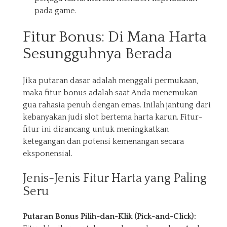
pada game.
Fitur Bonus: Di Mana Harta
Sesungguhnya Berada
Jika putaran dasar adalah menggali permukaan,
maka fitur bonus adalah saat Anda menemukan
gua rahasia penuh dengan emas. Inilah jantung dari
kebanyakan judi slot bertema harta karun. Fitur-
fitur ini dirancang untuk meningkatkan
ketegangan dan potensi kemenangan secara
eksponensial.
Jenis-Jenis Fitur Harta yang Paling
Seru
Putaran Bonus Pilih-dan-Klik (Pick-and-Click):