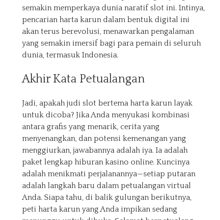
semakin memperkaya dunia naratif slot ini. Intinya,
pencarian harta karun dalam bentuk digital ini
akan terus berevolusi, menawarkan pengalaman
yang semakin imersif bagi para pemain di seluruh
dunia, termasuk Indonesia.
Akhir Kata Petualangan
Jadi, apakah judi slot bertema harta karun layak
untuk dicoba? Jika Anda menyukasi kombinasi
antara grafis yang menarik, cerita yang
menyenangkan, dan potensi kemenangan yang
menggiurkan, jawabannya adalah iya. Ia adalah
paket lengkap hiburan kasino online. Kuncinya
adalah menikmati perjalanannya—setiap putaran
adalah langkah baru dalam petualangan virtual
Anda. Siapa tahu, di balik gulungan berikutnya,
peti harta karun yang Anda impikan sedang