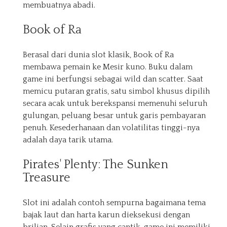
membuatnya abadi.
Book of Ra
Berasal dari dunia slot klasik, Book of Ra
membawa pemain ke Mesir kuno. Buku dalam
game ini berfungsi sebagai wild dan scatter. Saat
memicu putaran gratis, satu simbol khusus dipilih
secara acak untuk berekspansi memenuhi seluruh
gulungan, peluang besar untuk garis pembayaran
penuh. Kesederhanaan dan volatilitas tinggi-nya
adalah daya tarik utama.
Pirates' Plenty: The Sunken
Treasure
Slot ini adalah contoh sempurna bagaimana tema
bajak laut dan harta karun dieksekusi dengan