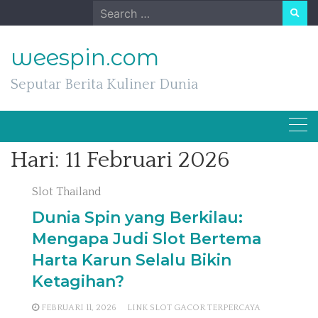
Skip
Search
to
for:
content
weespin.com
Seputar Berita Kuliner Dunia
Hari:
11 Februari 2026
Slot Thailand
Dunia Spin yang Berkilau:
Mengapa Judi Slot Bertema
Harta Karun Selalu Bikin
Ketagihan?
FEBRUARI 11, 2026
LINK SLOT GACOR TERPERCAYA