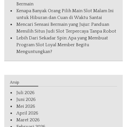
Bermain
Kenapa Banyak Orang Pilih Main Slot Malam Ini
untuk Hiburan dan Cuan di Waktu Santai
Mencari Sensasi Bermain yang Jujur: Panduan
Memilih Situs Judi Slot Terpercaya Tanpa Robot
Lebih Dari Sekadar Spin: Apa yang Membuat
Program Slot Loyal Member Begitu
Menguntungkan?
Arsip
Juli 2026
Juni 2026
Mei 2026
April 2026
Maret 2026
Februari 2026