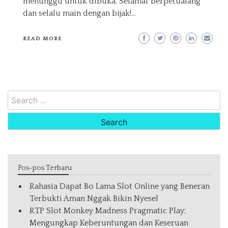
menunggu untuk dibuka. Selamat berpetualang
dan selalu main dengan bijak!…
READ MORE
Search
for:
Pos-pos Terbaru
Rahasia Dapat Bo Lama Slot Online yang Beneran
Terbukti Aman Nggak Bikin Nyesel
RTP Slot Monkey Madness Pragmatic Play:
Mengungkap Keberuntungan dan Keseruan