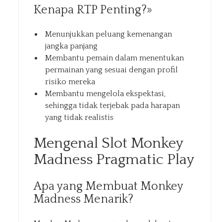
Kenapa RTP Penting?»
Menunjukkan peluang kemenangan
jangka panjang
Membantu pemain dalam menentukan
permainan yang sesuai dengan profil
risiko mereka
Membantu mengelola ekspektasi,
sehingga tidak terjebak pada harapan
yang tidak realistis
Mengenal Slot Monkey
Madness Pragmatic Play
Apa yang Membuat Monkey
Madness Menarik?