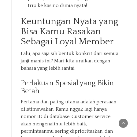
trip ke kasino dunia nyata!
Keuntungan Nyata yang
Bisa Kamu Rasakan
Sebagai Loyal Member
Lalu, apa saja sih bentuk konkrit dari semua
janji manis ini? Mari kita uraikan dengan
bahasa yang lebih santai.
Perlakuan Spesial yang Bikin
Betah
Pertama dan paling utama adalah perasaan
diistimewakan. Kamu nggak lagi hanya
nomor ID di database. Customer service
akan mengenalimu lebih baik,
permintaanmu sering diprioritaskan, dan