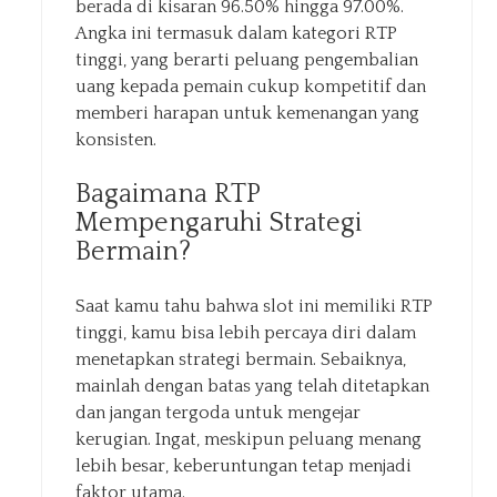
berada di kisaran 96.50% hingga 97.00%.
Angka ini termasuk dalam kategori RTP
tinggi, yang berarti peluang pengembalian
uang kepada pemain cukup kompetitif dan
memberi harapan untuk kemenangan yang
konsisten.
Bagaimana RTP
Mempengaruhi Strategi
Bermain?
Saat kamu tahu bahwa slot ini memiliki RTP
tinggi, kamu bisa lebih percaya diri dalam
menetapkan strategi bermain. Sebaiknya,
mainlah dengan batas yang telah ditetapkan
dan jangan tergoda untuk mengejar
kerugian. Ingat, meskipun peluang menang
lebih besar, keberuntungan tetap menjadi
faktor utama.