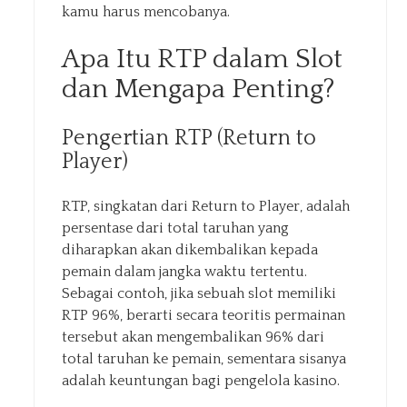
kamu harus mencobanya.
Apa Itu RTP dalam Slot
dan Mengapa Penting?
Pengertian RTP (Return to
Player)
RTP, singkatan dari Return to Player, adalah
persentase dari total taruhan yang
diharapkan akan dikembalikan kepada
pemain dalam jangka waktu tertentu.
Sebagai contoh, jika sebuah slot memiliki
RTP 96%, berarti secara teoritis permainan
tersebut akan mengembalikan 96% dari
total taruhan ke pemain, sementara sisanya
adalah keuntungan bagi pengelola kasino.