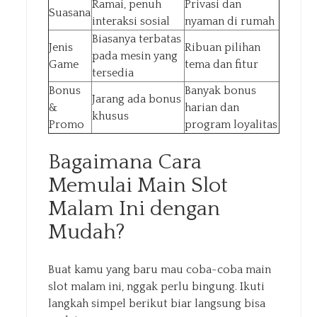
Ramai, penuh
Privasi dan
Suasana
interaksi sosial
nyaman di rumah
Biasanya terbatas
Jenis
Ribuan pilihan
pada mesin yang
Game
tema dan fitur
tersedia
Bonus
Banyak bonus
Jarang ada bonus
&
harian dan
khusus
Promo
program loyalitas
Bagaimana Cara
Memulai Main Slot
Malam Ini dengan
Mudah?
Buat kamu yang baru mau coba-coba main
slot malam ini, nggak perlu bingung. Ikuti
langkah simpel berikut biar langsung bisa