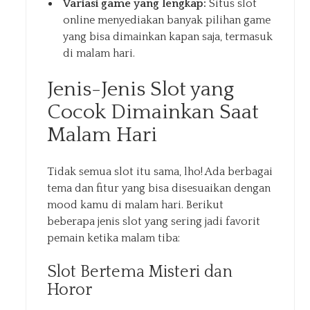
Variasi game yang lengkap:
Situs slot
online menyediakan banyak pilihan game
yang bisa dimainkan kapan saja, termasuk
di malam hari.
Jenis-Jenis Slot yang
Cocok Dimainkan Saat
Malam Hari
Tidak semua slot itu sama, lho! Ada berbagai
tema dan fitur yang bisa disesuaikan dengan
mood kamu di malam hari. Berikut
beberapa jenis slot yang sering jadi favorit
pemain ketika malam tiba:
Slot Bertema Misteri dan
Horor