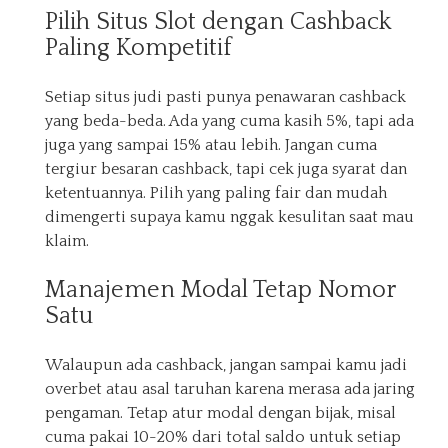
Pilih Situs Slot dengan Cashback
Paling Kompetitif
Setiap situs judi pasti punya penawaran cashback
yang beda-beda. Ada yang cuma kasih 5%, tapi ada
juga yang sampai 15% atau lebih. Jangan cuma
tergiur besaran cashback, tapi cek juga syarat dan
ketentuannya. Pilih yang paling fair dan mudah
dimengerti supaya kamu nggak kesulitan saat mau
klaim.
Manajemen Modal Tetap Nomor
Satu
Walaupun ada cashback, jangan sampai kamu jadi
overbet atau asal taruhan karena merasa ada jaring
pengaman. Tetap atur modal dengan bijak, misal
cuma pakai 10-20% dari total saldo untuk setiap