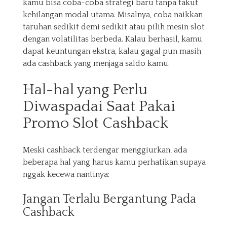
kamu bisa coba-coba strategi baru tanpa takut
kehilangan modal utama. Misalnya, coba naikkan
taruhan sedikit demi sedikit atau pilih mesin slot
dengan volatilitas berbeda. Kalau berhasil, kamu
dapat keuntungan ekstra, kalau gagal pun masih
ada cashback yang menjaga saldo kamu.
Hal-hal yang Perlu
Diwaspadai Saat Pakai
Promo Slot Cashback
Meski cashback terdengar menggiurkan, ada
beberapa hal yang harus kamu perhatikan supaya
nggak kecewa nantinya:
Jangan Terlalu Bergantung Pada
Cashback