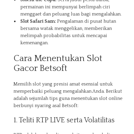
permainan ini mempunyai berlimpah ciri
menggaet dan peluang luas bagi mengalahkan.
Slot Safari Sam:
Pengalaman di pusat hutan
bersama watak menggelikan, memberikan
melimpah probabilitas untuk mencapai
kemenangan.
Cara Menentukan Slot
Gacor Betsoft
Memilih slot yang presisi amat esensial untuk
memperbaiki peluang mengalahkan Anda. Berikut
adalah sejumlah tips guna menentukan slot online
berbunyi nyaring asal Betsoft:
1. Teliti RTP LIVE serta Volatilitas