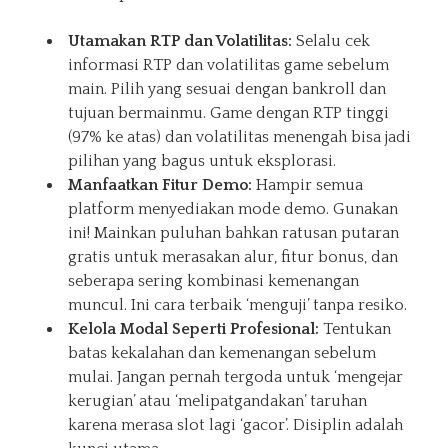
Utamakan RTP dan Volatilitas:
Selalu cek
informasi RTP dan volatilitas game sebelum
main. Pilih yang sesuai dengan bankroll dan
tujuan bermainmu. Game dengan RTP tinggi
(97% ke atas) dan volatilitas menengah bisa jadi
pilihan yang bagus untuk eksplorasi.
Manfaatkan Fitur Demo:
Hampir semua
platform menyediakan mode demo. Gunakan
ini! Mainkan puluhan bahkan ratusan putaran
gratis untuk merasakan alur, fitur bonus, dan
seberapa sering kombinasi kemenangan
muncul. Ini cara terbaik ‘menguji’ tanpa resiko.
Kelola Modal Seperti Profesional:
Tentukan
batas kekalahan dan kemenangan sebelum
mulai. Jangan pernah tergoda untuk ‘mengejar
kerugian’ atau ‘melipatgandakan’ taruhan
karena merasa slot lagi ‘gacor’. Disiplin adalah