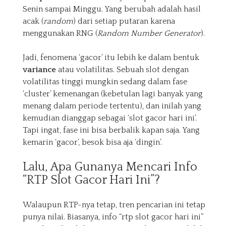
Senin sampai Minggu. Yang berubah adalah hasil
acak (
random
) dari setiap putaran karena
menggunakan RNG (
Random Number Generator
).
Jadi, fenomena ‘gacor’ itu lebih ke dalam bentuk
variance
atau volatilitas. Sebuah slot dengan
volatilitas tinggi mungkin sedang dalam fase
‘cluster’ kemenangan (kebetulan lagi banyak yang
menang dalam periode tertentu), dan inilah yang
kemudian dianggap sebagai ‘slot gacor hari ini’.
Tapi ingat, fase ini bisa berbalik kapan saja. Yang
kemarin ‘gacor’, besok bisa aja ‘dingin’.
Lalu, Apa Gunanya Mencari Info
“RTP Slot Gacor Hari Ini”?
Walaupun RTP-nya tetap, tren pencarian ini tetap
punya nilai. Biasanya, info “rtp slot gacor hari ini”