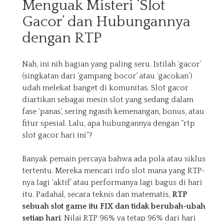
Menguak Misteri ‘Slot
Gacor’ dan Hubungannya
dengan RTP
Nah, ini nih bagian yang paling seru. Istilah ‘gacor’
(singkatan dari ‘gampang bocor’ atau ‘gacokan’)
udah melekat banget di komunitas. Slot gacor
diartikan sebagai mesin slot yang sedang dalam
fase ‘panas’, sering ngasih kemenangan, bonus, atau
fitur spesial. Lalu, apa hubungannya dengan “rtp
slot gacor hari ini”?
Banyak pemain percaya bahwa ada pola atau siklus
tertentu. Mereka mencari info slot mana yang RTP-
nya lagi ‘aktif’ atau performanya lagi bagus di hari
itu. Padahal, secara teknis dan matematis,
RTP
sebuah slot game itu FIX dan tidak berubah-ubah
setiap hari
. Nilai RTP 96% ya tetap 96% dari hari