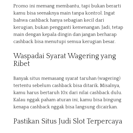
Promo ini memang membantu, tapi bukan berarti
kamu bisa seenaknya main tanpa kontrol. Ingat
bahwa cashback hanya sebagian kecil dari
kerugian, bukan pengganti kemenangan. Jadi, tetap
main dengan kepala dingin dan jangan berharap
cashback bisa menutupi semua kerugian besar.
Waspadai Syarat Wagering yang
Ribet
Banyak situs memasang syarat taruhan (wagering)
tertentu sebelum cashback bisa ditarik. Misalnya,
kamu harus bertaruh 10x dari nilai cashback dulu.
Kalau nggak paham aturan ini, kamu bisa bingung
kenapa cashback nggak bisa langsung dicairkan.
Pastikan Situs Judi Slot Terpercaya