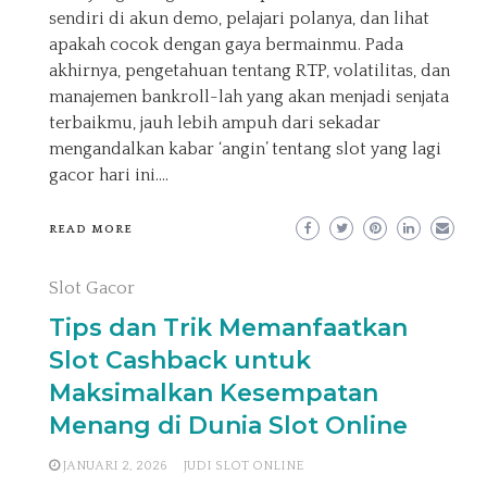
sendiri di akun demo, pelajari polanya, dan lihat
apakah cocok dengan gaya bermainmu. Pada
akhirnya, pengetahuan tentang RTP, volatilitas, dan
manajemen bankroll-lah yang akan menjadi senjata
terbaikmu, jauh lebih ampuh dari sekadar
mengandalkan kabar ‘angin’ tentang slot yang lagi
gacor hari ini.…
READ MORE
Slot Gacor
Tips dan Trik Memanfaatkan
Slot Cashback untuk
Maksimalkan Kesempatan
Menang di Dunia Slot Online
JANUARI 2, 2026
JUDI SLOT ONLINE