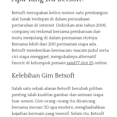
Betsoft merupakan keliru nomor satu pembangun
alat lunak terdepan di dalam perusahaan
pertaruhan di internet. Didirikan atas tahun 2006,
company ini terkenal bersama pembaruan dan
mutu menjulang di dalam permainan slotnya.
Bersama lebih dari 200 permainan siapa ada,
Betsoft memberikan bermacam-macam judul serta
ciri siapa menggaet, mengubahnya alternatif
favorit di kelompok pemain
sand77 slot 25
online.
Kelebihan Gim Betsoft
Salah satu sebab alasan Betsoft berubah pilihan
penting ialah kualitas gambar dan animasi siapa
luar umum. Gim orang-orang itu dirancang
bersama inovasi 3D apa modern, menghadiahkan
kejadian bermain yang imersif. Selain itu, Betsoft