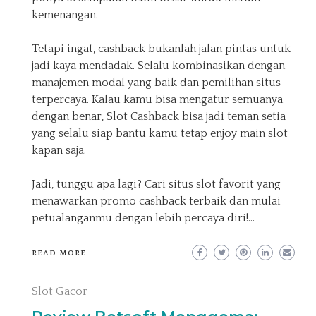
kemenangan.
Tetapi ingat, cashback bukanlah jalan pintas untuk
jadi kaya mendadak. Selalu kombinasikan dengan
manajemen modal yang baik dan pemilihan situs
terpercaya. Kalau kamu bisa mengatur semuanya
dengan benar, Slot Cashback bisa jadi teman setia
yang selalu siap bantu kamu tetap enjoy main slot
kapan saja.
Jadi, tunggu apa lagi? Cari situs slot favorit yang
menawarkan promo cashback terbaik dan mulai
petualanganmu dengan lebih percaya diri!…
READ MORE
Slot Gacor