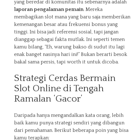
yang beredar di komunitas itu sebenarnya adalah
laporan pengalaman pemain
. Mereka
membagikan slot mana yang baru saja memberikan
kemenangan besar atau frekuensi bonus yang
tinggi. Ini bisa jadi referensi sosial, tapi jangan
dianggap sebagai fakta mutlak. Ini seperti temen
kamu bilang, “Eh, warung bakso di sudut itu lagi
enak banget nasinya hari ini!” Bukan berarti besok
bakal sama persis, tapi worth it untuk dicoba.
Strategi Cerdas Bermain
Slot Online di Tengah
Ramalan ‘Gacor’
Daripada hanya mengandalkan kata orang, lebih
baik kamu punya strategi sendiri yang dibangun
dari pemahaman. Berikut beberapa poin yang bisa
kamu terapkan: