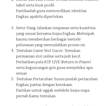
tabel serta buat profil.
Pastikanlah guna memverifikasi identitas
Engkau apabila diperlukan.
Setor Uang: Jalankan simpanan serta kuantitas
yang sesuai bersama biaya Engkau. Melimpah
kasino memberikan berbagai metode
pelunasan yang memudahkan proses ini.
Tentukan Game Slot Gacor: Temukan
permainan slot online serta judi kecil.
Perhatikan pula RTP LIVE (Return to Player)
serta keguncangan gim guna menyeleksi apa
sesuai.
Tentukan Pertaruhan: Susun jumlah pertaruhan
Engkau pantas dengan kesukaan.
Pastikan untuk nggak melebihi biaya siapa
pernah Kamu tentukan.