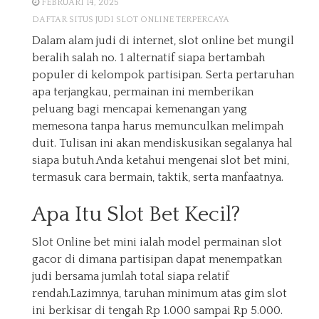
FEBRUARI 14, 2025
DAFTAR SITUS JUDI SLOT ONLINE TERPERCAYA
Dalam alam judi di internet, slot online bet mungil
beralih salah no. 1 alternatif siapa bertambah
populer di kelompok partisipan. Serta pertaruhan
apa terjangkau, permainan ini memberikan
peluang bagi mencapai kemenangan yang
memesona tanpa harus memunculkan melimpah
duit. Tulisan ini akan mendiskusikan segalanya hal
siapa butuh Anda ketahui mengenai slot bet mini,
termasuk cara bermain, taktik, serta manfaatnya.
Apa Itu Slot Bet Kecil?
Slot Online bet mini ialah model permainan slot
gacor di dimana partisipan dapat menempatkan
judi bersama jumlah total siapa relatif
rendah.Lazimnya, taruhan minimum atas gim slot
ini berkisar di tengah Rp 1.000 sampai Rp 5.000.