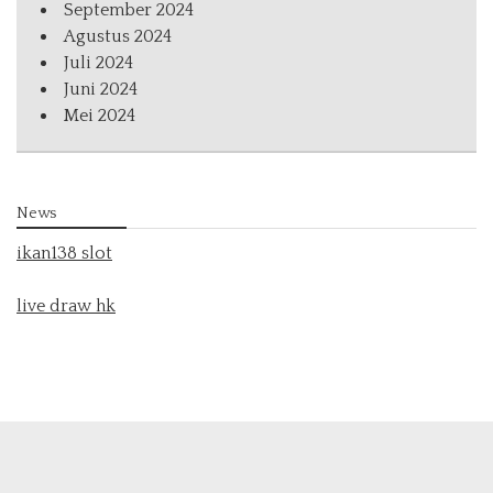
September 2024
Agustus 2024
Juli 2024
Juni 2024
Mei 2024
News
ikan138 slot
live draw hk