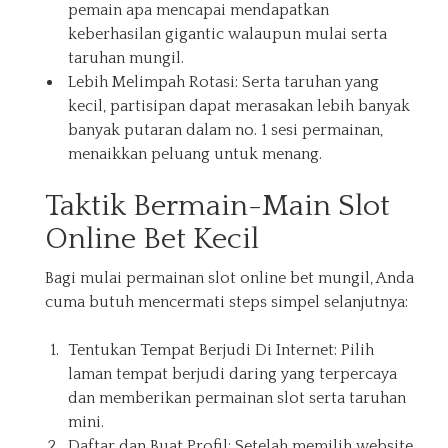
pemain apa mencapai mendapatkan
keberhasilan gigantic walaupun mulai serta
taruhan mungil.
Lebih Melimpah Rotasi: Serta taruhan yang
kecil, partisipan dapat merasakan lebih banyak
banyak putaran dalam no. 1 sesi permainan,
menaikkan peluang untuk menang.
Taktik Bermain-Main Slot
Online Bet Kecil
Bagi mulai permainan slot online bet mungil, Anda
cuma butuh mencermati steps simpel selanjutnya:
Tentukan Tempat Berjudi Di Internet: Pilih
laman tempat berjudi daring yang terpercaya
dan memberikan permainan slot serta taruhan
mini.
Daftar dan Buat Profil: Setelah memilih website,