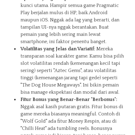
kunci utama. Hampir semua game Pragmatic
Play berjalan mulus di HP, baik Android
maupun iOS. Nggak ada lag yang berarti, dan
tampilan UI-nya nggak berantakan. Buat
pemain yang lebih sering main lewat
smartphone, ini faktor penentu banget.
Volatilitas yang Jelas dan Variatif:
Mereka
transparan soal karakter game. Kamu bisa pilih
slot volatilitas rendah (kemenangan kecil tapi
sering) seperti "Aztec Gems", atau volatilitas
tinggi (kemenangan jarang tapi gede) seperti
"The Dog House Megaways". Ini bikin pemain
bisa manage ekspektasi dan modal dari awal.
Fitur Bonus yang Benar-Benar "Berbonus":
Nggak asal kasih putaran gratis. Fitur bonus di
game mereka biasanya meaningful. Contoh di
"Wolf Gold" ada fitur Money Respin, atau di
"Chilli Heat" ada tumbling reels. Bonusnya