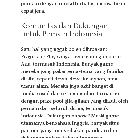
pemain dengan modal terbatas, ini bisa bikin
cepat jera.
Komunitas dan Dukungan
untuk Pemain Indonesia
Satu hal yang nggak boleh dilupakan:
Pragmatic Play sangat aware dengan pasar
Asia, termasuk Indonesia. Banyak game
mereka yang pakai tema-tema yang familiar
di kita, seperti dewa-dewi, kekayaan, atau
unsur alam. Mereka juga aktif banget di
media sosial dan sering ngadain turnamen
dengan prize pool gila-gilaan yang diikuti oleh
pemain dari seluruh dunia, termasuk
Indonesia. Dukungan bahasa? Meski game
utamanya berbahasa Inggris, banyak situs
partner yang menyediakan panduan dan