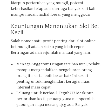
Biarpun pertaruhan yang mungil, potensi
keberhasilan tetap ada, dan juga banyak kali kali
mampu meraih hadiah besar yang menggoda.
Keuntungan Menentukan Slot Bet
Kecil
Salah nomor satu profit penting dari slot online
bet mungil adalah risiko yang lebih ceper.
Beriringan adalah sejumlah manfaat yang lain:
Menjaga Anggaran: Dengan taruhan mini, pelaku
mampu mengendalikan pengeluaran orang-
orang itu serta lebih besar baik.Ini sekali
penting untuk menghindari kerugian luas
internal masa cepat.
Peluang untuk Berhasil:
Teguh777
Meskipun
pertaruhan kecil, peluang guna memperoleh
gabungan siapa menang ajeg ada. Banyak