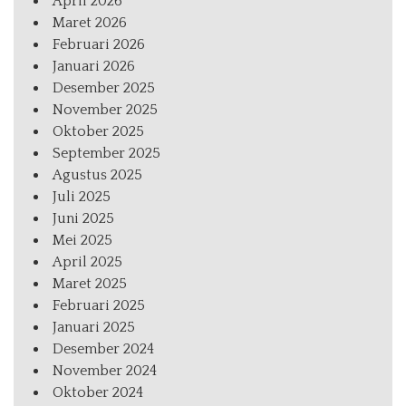
April 2026
Maret 2026
Februari 2026
Januari 2026
Desember 2025
November 2025
Oktober 2025
September 2025
Agustus 2025
Juli 2025
Juni 2025
Mei 2025
April 2025
Maret 2025
Februari 2025
Januari 2025
Desember 2024
November 2024
Oktober 2024