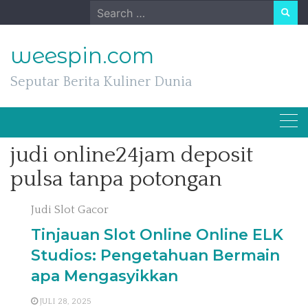
Skip
Search
to
for:
content
weespin.com
Seputar Berita Kuliner Dunia
judi online24jam deposit
pulsa tanpa potongan
Judi Slot Gacor
Tinjauan Slot Online Online ELK
Studios: Pengetahuan Bermain
apa Mengasyikkan
JULI 28, 2025