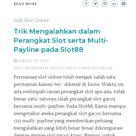
READ MORE
Judi Slot Online
Trik Mengalahkan dalam
Perangkat Slot serta Multi-
Payline pada Slot88
JANUARI 30, 2025
JUDI ONLINE24JAM DEPOSIT PULSA TANPA POTONGAN
Permainan slot online telah menjadi salah satu
permainan kasino ter- dikenal di bumi. Waktu ini,
ada melimpah varian perangkat slot apa ada, tidak
benar satu-satunya ialah perangkat slot gacor
bersama multi-payline. Pada Slot88, Kamu mampu
mengetahui aneka perangkat slot gacor bersama
ciri multi-payline yang memberikan peluang
mengalahkan yang lebih besar besar dikomparasi
dengan engine slot gacor kuno. Namun, untuk