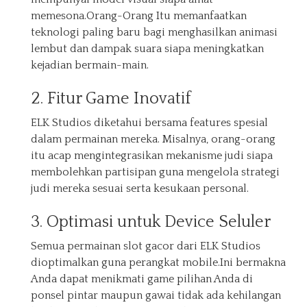
memesona.Orang-Orang Itu memanfaatkan
teknologi paling baru bagi menghasilkan animasi
lembut dan dampak suara siapa meningkatkan
kejadian bermain-main.
2. Fitur Game Inovatif
ELK Studios diketahui bersama features spesial
dalam permainan mereka. Misalnya, orang-orang
itu acap mengintegrasikan mekanisme judi siapa
membolehkan partisipan guna mengelola strategi
judi mereka sesuai serta kesukaan personal.
3. Optimasi untuk Device Seluler
Semua permainan slot gacor dari ELK Studios
dioptimalkan guna perangkat mobile.Ini bermakna
Anda dapat menikmati game pilihan Anda di
ponsel pintar maupun gawai tidak ada kehilangan