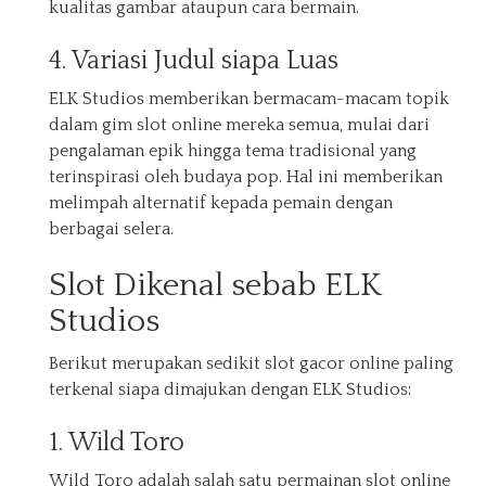
kualitas gambar ataupun cara bermain.
4. Variasi Judul siapa Luas
ELK Studios memberikan bermacam-macam topik
dalam gim slot online mereka semua, mulai dari
pengalaman epik hingga tema tradisional yang
terinspirasi oleh budaya pop. Hal ini memberikan
melimpah alternatif kepada pemain dengan
berbagai selera.
Slot Dikenal sebab ELK
Studios
Berikut merupakan sedikit slot gacor online paling
terkenal siapa dimajukan dengan ELK Studios:
1. Wild Toro
Wild Toro adalah salah satu permainan slot online