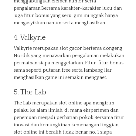
menggabungkan elemen humor serta
pengalaman.Bersama karakter-karakter lucu dan
juga fitur bonus yang seru, gim ini nggak hanya
mengasyikkan namun serta menghasilkan.
4. Valkyrie
Valkyrie merupakan slot gacor bertema dongeng
Nordik yang menawarkan pengalaman melakukan
permainan siapa menggetarkan. Fitur-fitur bonus
sama seperti putaran free serta lambang liar
menghasilkan game ini semakin menggaet.
5. The Lab
The Lab merupakan slot online apa mengirim
pelaku ke alam ilmiah, di mana eksperimen dan
penemuan menjadi perhatian pokok.Bersama fitur
inovasi dan kemungkinan kemenangan tinggian,
slot online ini beralih tidak benar no. 1 siapa