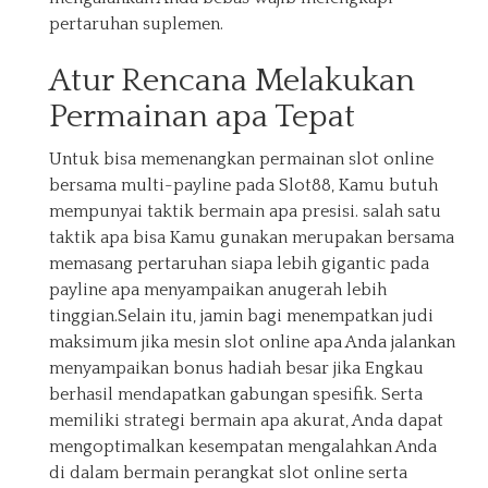
pertaruhan suplemen.
Atur Rencana Melakukan
Permainan apa Tepat
Untuk bisa memenangkan permainan slot online
bersama multi-payline pada Slot88, Kamu butuh
mempunyai taktik bermain apa presisi. salah satu
taktik apa bisa Kamu gunakan merupakan bersama
memasang pertaruhan siapa lebih gigantic pada
payline apa menyampaikan anugerah lebih
tinggian.Selain itu, jamin bagi menempatkan judi
maksimum jika mesin slot online apa Anda jalankan
menyampaikan bonus hadiah besar jika Engkau
berhasil mendapatkan gabungan spesifik. Serta
memiliki strategi bermain apa akurat, Anda dapat
mengoptimalkan kesempatan mengalahkan Anda
di dalam bermain perangkat slot online serta