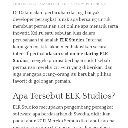
JUDI ONLINE24JAM DEPOSIT PULSA TANPA POTONGAN
Di Dalam alam pertaruhan daring, banyak
developer perangkat lunak apa bersaing untuk
membuat permainan slot online apa menarik serta
inovatif. Keliru satu sebutan luas dalam
perusahaan ini adalah
ELK Studios
. Internal
karangan ini, kita akan mendiskusikan secara
intensif perihal
ulasan slot online daring ELK
Studios
, mengeksplorasi berbagai sudut sebab
permainan mereka, ciri-ciri yang diberikan, dan
juga mengapa orang-orang itu berubah pilihan
favorit di golongan pemain.
Apa Tersebut ELK Studios?
ELK Studios merupakan pengembang perangkat
software apa berdasarkan di Swedia, didirikan
pada tahun 2012.Mereka Semua diketahui karena
menciptakan gim slot gacor terbaik menjulang