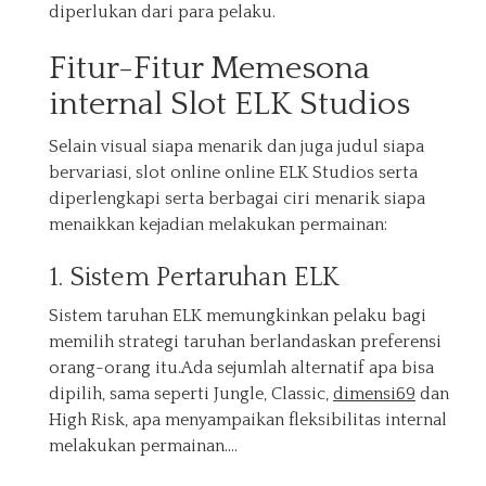
diperlukan dari para pelaku.
Fitur-Fitur Memesona
internal Slot ELK Studios
Selain visual siapa menarik dan juga judul siapa
bervariasi, slot online online ELK Studios serta
diperlengkapi serta berbagai ciri menarik siapa
menaikkan kejadian melakukan permainan:
1. Sistem Pertaruhan ELK
Sistem taruhan ELK memungkinkan pelaku bagi
memilih strategi taruhan berlandaskan preferensi
orang-orang itu.Ada sejumlah alternatif apa bisa
dipilih, sama seperti Jungle, Classic,
dimensi69
dan
High Risk, apa menyampaikan fleksibilitas internal
melakukan permainan.…