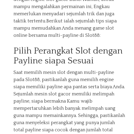
mampu mengalahkan permainan ini, Engkau
memerlukan menyadari sejumlah trik dan juga
taktik tertentu.Berikut ialah sejumlah tips siapa
mampu memudahkan Anda menang game slot
online bersama multi-payline di Slot88:
Pilih Perangkat Slot dengan
Payline siapa Sesuai
Saat memilih mesin slot dengan multi-payline
pada Slot88, pastikanlah guna memilih engine
siapa memiliki payline apa pantas serta biaya Anda.
Sejumlah mesin slot gacor memiliki melimpah
payline, siapa bermakna Kamu wajib
mempertaruhkan lebih banyak melimpah uang
guna mampu memainkannya. Sehingga, pastikanlah
guna menyeleksi perangkat yang punya jumlah
total payline siapa cocok dengan jumlah total