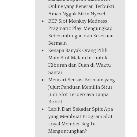
Online yang Beneran Terbukti
Aman Nggak Bikin Nyesel
RTP Slot Monkey Madness
Pragmatic Play: Mengungkap
Keberuntungan dan Keseruan
Bermain
Kenapa Banyak Orang Pilih
Main Slot Malam Ini untuk
Hiburan dan Cuan di Waktu
Santai
Mencari Sensasi Bermain yang
Jujur: Panduan Memilih Situs
Judi Slot Terpercaya Tanpa
Robot
Lebih Dari Sekadar Spin: Apa
yang Membuat Program Slot
Loyal Member Begitu
Menguntungkan?