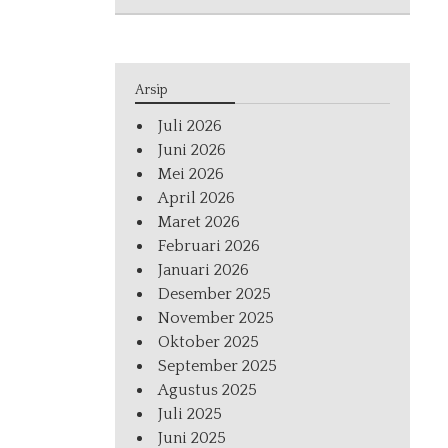
Arsip
Juli 2026
Juni 2026
Mei 2026
April 2026
Maret 2026
Februari 2026
Januari 2026
Desember 2025
November 2025
Oktober 2025
September 2025
Agustus 2025
Juli 2025
Juni 2025