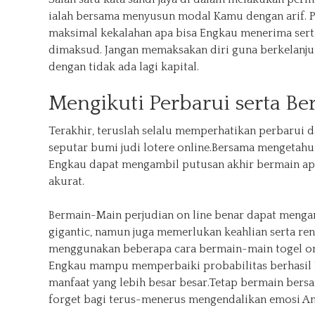
ialah bersama menyusun modal Kamu dengan arif. 
maksimal kekalahan apa bisa Engkau menerima serta
dimaksud. Jangan memaksakan diri guna berkelanj
dengan tidak ada lagi kapital.
Mengikuti Perbarui serta Ber
Terakhir, teruslah selalu memperhatikan perbarui d
seputar bumi judi lotere online.Bersama mengetahui
Engkau dapat mengambil putusan akhir bermain apa
akurat.
Bermain-Main perjudian on line benar dapat menga
gigantic, namun juga memerlukan keahlian serta ren
menggunakan beberapa cara bermain-main togel onle
Engkau mampu memperbaiki probabilitas berhasil 
manfaat yang lebih besar besar.Tetap bermain bersa
forget bagi terus-menerus mengendalikan emosi An