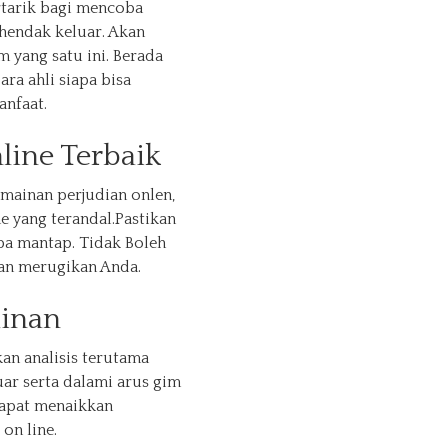
rtarik bagi mencoba
endak keluar. Akan
m yang satu ini. Berada
ra ahli siapa bisa
nfaat.
line Terbaik
mainan perjudian onlen,
e yang terandal.Pastikan
apa mantap. Tidak Boleh
dan merugikan Anda.
ainan
n analisis terutama
uar serta dalami arus gim
 dapat menaikkan
on line.