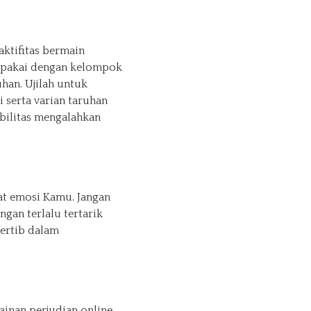
aktifitas bermain
 dipakai dengan kelompok
han. Ujilah untuk
 serta varian taruhan
ilitas mengalahkan
at emosi Kamu. Jangan
gan terlalu tertarik
ertib dalam
ainan perjudian online