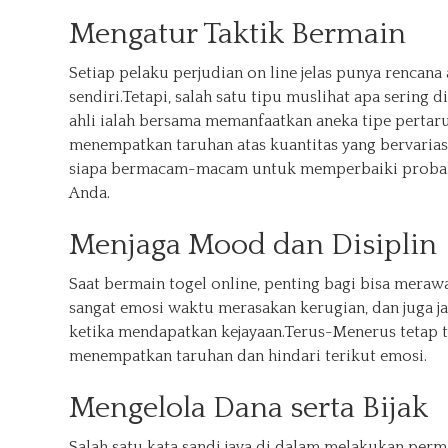
Mengatur Taktik Bermain
Setiap pelaku perjudian on line jelas punya rencana 
sendiri.Tetapi, salah satu tipu muslihat apa sering
ahli ialah bersama memanfaatkan aneka tipe pertaru
menempatkan taruhan atas kuantitas yang bervariasi
siapa bermacam-macam untuk memperbaiki probab
Anda.
Menjaga Mood dan Disiplin
Saat bermain togel online, penting bagi bisa meraw
sangat emosi waktu merasakan kerugian, dan juga jan
ketika mendapatkan kejayaan.Terus-Menerus tetap t
menempatkan taruhan dan hindari terikut emosi.
Mengelola Dana serta Bijak
Salah satu kata sandi jaya di dalam melakukan perm