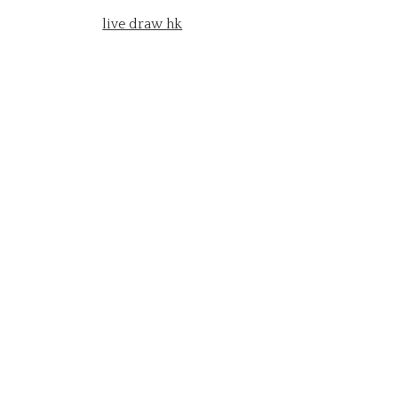
live draw hk