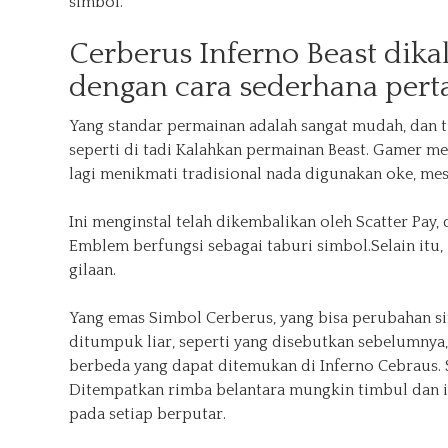
simbol.
Cerberus Inferno Beast dika
dengan cara sederhana pert
Yang standar permainan adalah sangat mudah, dan ti
seperti di tadi Kalahkan permainan Beast. Gamer m
lagi menikmati tradisional nada digunakan oke, me
Ini menginstal telah dikembalikan oleh Scatter Pay,
Emblem berfungsi sebagai taburi simbol.Selain itu, 
gilaan.
Yang emas Simbol Cerberus, yang bisa perubahan s
ditumpuk liar, seperti yang disebutkan sebelumnya, 
berbeda yang dapat ditemukan di Inferno Cebraus. 
Ditempatkan rimba belantara mungkin timbul dan 
pada setiap berputar.