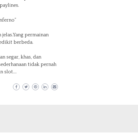
aylines.
nferno”
 jelas.Yang permainan
edikit berbeda.
 segar, khas, dan
esederhanaan tidak pernah
 slot.…