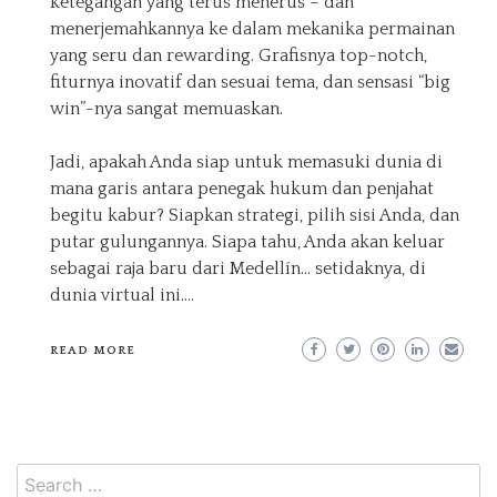
ketegangan yang terus menerus – dan
menerjemahkannya ke dalam mekanika permainan
yang seru dan rewarding. Grafisnya top-notch,
fiturnya inovatif dan sesuai tema, dan sensasi “big
win”-nya sangat memuaskan.
Jadi, apakah Anda siap untuk memasuki dunia di
mana garis antara penegak hukum dan penjahat
begitu kabur? Siapkan strategi, pilih sisi Anda, dan
putar gulungannya. Siapa tahu, Anda akan keluar
sebagai raja baru dari Medellín… setidaknya, di
dunia virtual ini.…
READ MORE
Search