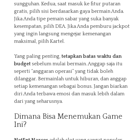
sungguhan. Kedua, saat masuk ke fitur putaran
gratis, pilih sisi berdasarkan gaya bermain Anda.
Jika Anda tipe pemain sabar yang suka banyak
kesempatan, pilih DEA. Jika Anda pemburu jackpot
yang ingin langsung mengejar kemenangan
maksimal, pilih Kartel.
Yang paling penting,
tetapkan batas waktu dan
budget
sebelum mulai bermain. Anggap saja itu
seperti “anggaran operasi” yang tidak boleh
dilanggar. Bermainlah untuk hiburan, dan anggap
setiap kemenangan sebagai bonus. Jangan biarkan
diri Anda terbawa emosi dan masuk lebih dalam
dari yang seharusnya.
Dimana Bisa Menemukan Game
Ini?