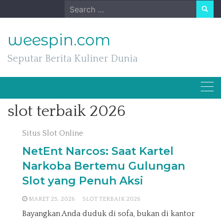
Skip
Search
to
for:
content
weespin.com
Seputar Berita Kuliner Dunia
slot terbaik 2026
Situs Slot Online
NetEnt Narcos: Saat Kartel
Narkoba Bertemu Gulungan
Slot yang Penuh Aksi
MARET 25, 2026
SLOT TERBAIK 2026
Bayangkan Anda duduk di sofa, bukan di kantor