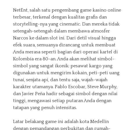
NetEnt, salah satu pengembang game kasino online
terbesar, terkenal dengan kualitas grafis dan
storytelling-nya yang cinematic. Dan mereka tidak
setengah-setengah dalam membawa atmosfer
Narcos ke dalam slot ini. Dari detil visual hingga
efek suara, semuanya dirancang untuk membuat
Anda merasa seperti bagian dari operasi kartel di
Kolombia era 80-an. Anda akan melihat simbol-
simbol yang sangat ikonik: pesawat kargo yang
digunakan untuk mengirim kokain, peti-peti uang
tunai, senjata api, dan tentu saja, wajah-wajah
karakter utamanya. Pablo Escobar, Steve Murphy,
dan Javier Peña hadir sebagai simbol dengan nilai
tinggi, mengawasi setiap putaran Anda dengan
tatapan yang penuh intensitas.
Latar belakang game ini adalah kota Medellín
dengan pemandangan perbukitan dan rumah-