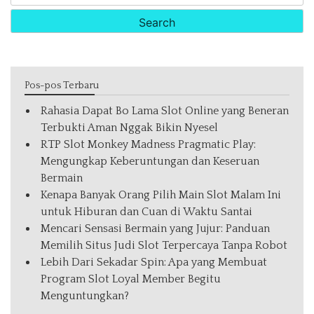
for:
Pos-pos Terbaru
Rahasia Dapat Bo Lama Slot Online yang Beneran
Terbukti Aman Nggak Bikin Nyesel
RTP Slot Monkey Madness Pragmatic Play:
Mengungkap Keberuntungan dan Keseruan
Bermain
Kenapa Banyak Orang Pilih Main Slot Malam Ini
untuk Hiburan dan Cuan di Waktu Santai
Mencari Sensasi Bermain yang Jujur: Panduan
Memilih Situs Judi Slot Terpercaya Tanpa Robot
Lebih Dari Sekadar Spin: Apa yang Membuat
Program Slot Loyal Member Begitu
Menguntungkan?