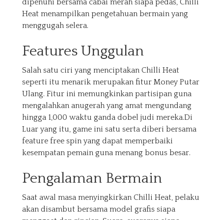
dipenuhi bersama cabai merah siapa pedas, Chilli
Heat menampilkan pengetahuan bermain yang
menggugah selera.
Features Unggulan
Salah satu ciri yang menciptakan Chilli Heat
seperti itu menarik merupakan fitur Money Putar
Ulang. Fitur ini memungkinkan partisipan guna
mengalahkan anugerah yang amat mengundang
hingga 1,000 waktu ganda dobel judi mereka.Di
Luar yang itu, game ini satu serta diberi bersama
feature free spin yang dapat memperbaiki
kesempatan pemain guna menang bonus besar.
Pengalaman Bermain
Saat awal masa menyingkirkan Chilli Heat, pelaku
akan disambut bersama model grafis siapa