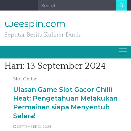
Skip
Search
to
for:
content
weespin.com
Seputar Berita Kuliner Dunia
Hari:
13 September 2024
Slot Online
Ulasan Game Slot Gacor Chilli
Heat: Pengetahuan Melakukan
Permainan siapa Menyentuh
Selera!
SEPTEMBER 13, 2024