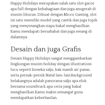
Happy Holidays merupakan salah satu slot gacor
apa full dengan kebahagiaan dan juga anugerah di
musim liburan. Dibuat dengan Micro Gaming, slot
ini satu memiliki model yang cantik dan juga topik
yang menyenangkan siapa bakal menghasilkan
Kamu mendapati bersahabat dan juga senang di
dalamnya.
Desain dan juga Grafis
Desain Happy Holidays sangat menggambarkan
lingkungan musim holiday dengan illustrations
lucu seperti boneka salju, bak mandi air panas,
serta pernak-pernik Natal lain-lain.Background
belakangnya adalah panorama salju apa elok
bersama soundtrack apa ceria yang bakal
menghasilkan Kamu makin semangat guna
mendapatkan keberhasilan.