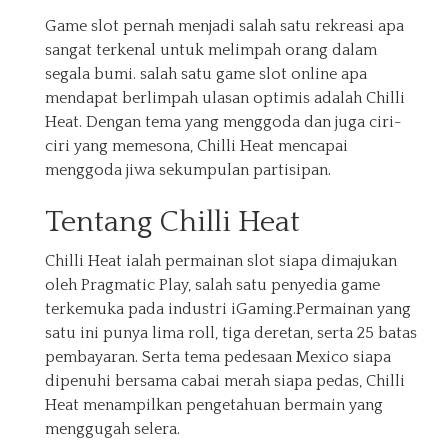
Game slot pernah menjadi salah satu rekreasi apa
sangat terkenal untuk melimpah orang dalam
segala bumi. salah satu game slot online apa
mendapat berlimpah ulasan optimis adalah Chilli
Heat. Dengan tema yang menggoda dan juga ciri-
ciri yang memesona, Chilli Heat mencapai
menggoda jiwa sekumpulan partisipan.
Tentang Chilli Heat
Chilli Heat ialah permainan slot siapa dimajukan
oleh Pragmatic Play, salah satu penyedia game
terkemuka pada industri iGaming.Permainan yang
satu ini punya lima roll, tiga deretan, serta 25 batas
pembayaran. Serta tema pedesaan Mexico siapa
dipenuhi bersama cabai merah siapa pedas, Chilli
Heat menampilkan pengetahuan bermain yang
menggugah selera.