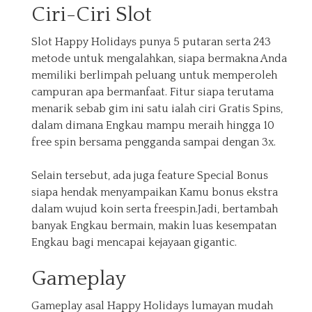
Ciri-Ciri Slot
Slot Happy Holidays punya 5 putaran serta 243
metode untuk mengalahkan, siapa bermakna Anda
memiliki berlimpah peluang untuk memperoleh
campuran apa bermanfaat. Fitur siapa terutama
menarik sebab gim ini satu ialah ciri Gratis Spins,
dalam dimana Engkau mampu meraih hingga 10
free spin bersama pengganda sampai dengan 3x.
Selain tersebut, ada juga feature Special Bonus
siapa hendak menyampaikan Kamu bonus ekstra
dalam wujud koin serta freespin.Jadi, bertambah
banyak Engkau bermain, makin luas kesempatan
Engkau bagi mencapai kejayaan gigantic.
Gameplay
Gameplay asal Happy Holidays lumayan mudah