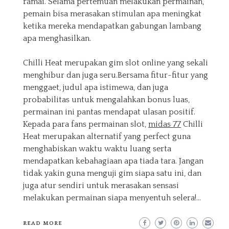
ramai. Selama pertemuan melakukan permainan,
pemain bisa merasakan stimulan apa meningkat
ketika mereka mendapatkan gabungan lambang
apa menghasilkan.
Chilli Heat merupakan gim slot online yang sekali
menghibur dan juga seru.Bersama fitur-fitur yang
menggaet, judul apa istimewa, dan juga
probabilitas untuk mengalahkan bonus luas,
permainan ini pantas mendapat ulasan positif.
Kepada para fans permainan slot,
midas 77
Chilli
Heat merupakan alternatif yang perfect guna
menghabiskan waktu waktu luang serta
mendapatkan kebahagiaan apa tiada tara. Jangan
tidak yakin guna menguji gim siapa satu ini, dan
juga atur sendiri untuk merasakan sensasi
melakukan permainan siapa menyentuh selera!…
READ MORE