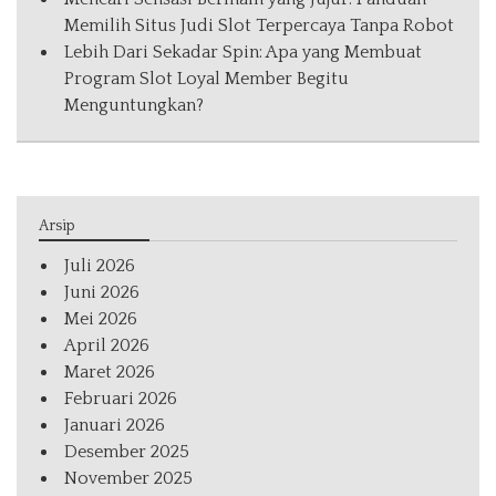
Memilih Situs Judi Slot Terpercaya Tanpa Robot
Lebih Dari Sekadar Spin: Apa yang Membuat
Program Slot Loyal Member Begitu
Menguntungkan?
Arsip
Juli 2026
Juni 2026
Mei 2026
April 2026
Maret 2026
Februari 2026
Januari 2026
Desember 2025
November 2025