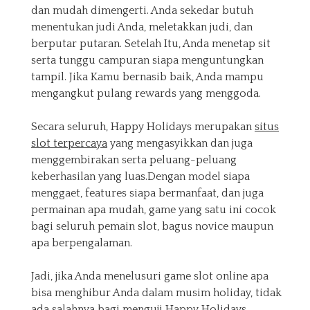
dan mudah dimengerti. Anda sekedar butuh
menentukan judi Anda, meletakkan judi, dan
berputar putaran. Setelah Itu, Anda menetap sit
serta tunggu campuran siapa menguntungkan
tampil. Jika Kamu bernasib baik, Anda mampu
mengangkut pulang rewards yang menggoda.
Secara seluruh, Happy Holidays merupakan
situs
slot terpercaya
yang mengasyikkan dan juga
menggembirakan serta peluang-peluang
keberhasilan yang luas.Dengan model siapa
menggaet, features siapa bermanfaat, dan juga
permainan apa mudah, game yang satu ini cocok
bagi seluruh pemain slot, bagus novice maupun
apa berpengalaman.
Jadi, jika Anda menelusuri game slot online apa
bisa menghibur Anda dalam musim holiday, tidak
ada salahnya bagi menguji Happy Holidays.